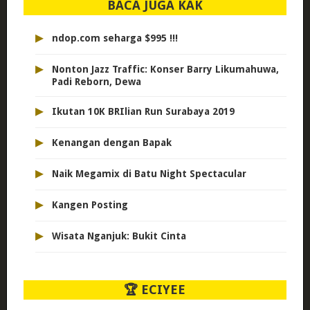
BACA JUGA KAK
▸
ndop.com seharga $995 !!!
▸
Nonton Jazz Traffic: Konser Barry Likumahuwa,
Padi Reborn, Dewa
▸
Ikutan 10K BRIlian Run Surabaya 2019
▸
Kenangan dengan Bapak
▸
Naik Megamix di Batu Night Spectacular
▸
Kangen Posting
▸
Wisata Nganjuk: Bukit Cinta
🏆 ECIYEE