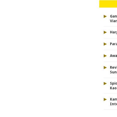
▸
Gan
Viar
▸
Har
▸
Para
▸
Awa
▸
Revi
Sun
▸
Spi
Kao
▸
Kam
Int