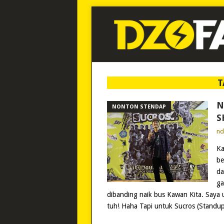
T
N
NONTON STENDAP
S
n
Ka
be
da
ga
dibanding naik bus Kawan Kita. Saya
tuh! Haha Tapi untuk Sucros (Standu