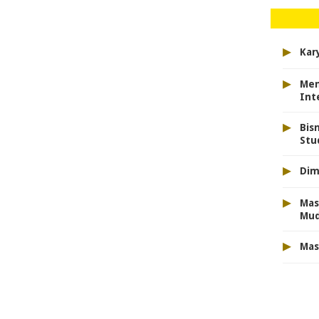
▸
Kar
▸
Men
Int
▸
Bis
Stu
▸
Dim
▸
Mas
Mu
▸
Mas