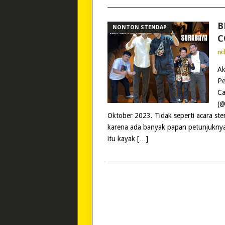
B
NONTON STENDAP
C
n
Ak
Pe
Ca
(@
Oktober 2023. Tidak seperti acara ste
karena ada banyak papan petunjuknya.
itu kayak […]