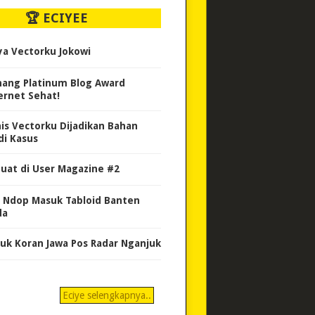
🏆 ECIYEE
ya Vectorku Jokowi
ang Platinum Blog Award
ernet Sehat!
nis Vectorku Dijadikan Bahan
di Kasus
uat di User Magazine #2
 Ndop Masuk Tabloid Banten
da
uk Koran Jawa Pos Radar Nganjuk
Eciye selengkapnya..