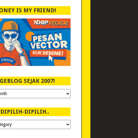
ONEY IS MY FRIEND!
GEBLOG SEJAK 2007!
DIPILIH-DIPILIH..