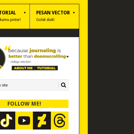
TORIAL
PESAN VECTOR
 kamu pinter!
Golek duik!
FOLLOW ME!