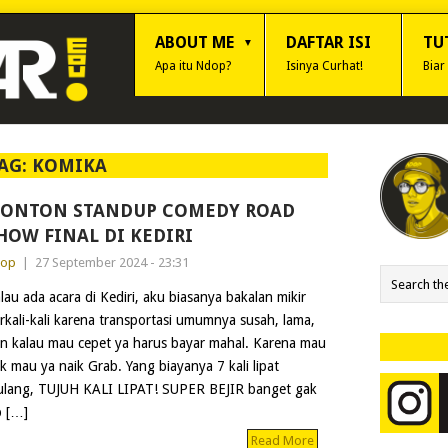
ABOUT ME
DAFTAR ISI
TU
Apa itu Ndop?
Isinya Curhat!
Biar
AG:
KOMIKA
ONTON STANDUP COMEDY ROAD
HOW FINAL DI KEDIRI
dop
|
27 September 2024 - 23:31
lau ada acara di Kediri, aku biasanya bakalan mikir
rkali-kali karena transportasi umumnya susah, lama,
n kalau mau cepet ya harus bayar mahal. Karena mau
k mau ya naik Grab. Yang biayanya 7 kali lipat
 ulang, TUJUH KALI LIPAT! SUPER BEJIR banget gak
p […]
Read More