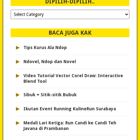
DIPILIH-DIPILIH..
Dipilih-
dipilih..
BACA JUGA KAK
▸
Tips Kurus Ala Ndop
▸
Ndovel, Ndop dan Novel
▸
Video Tutorial Vector Corel Draw: Interactive
Blend Tool
▸
Sibuk = Sitik-sitik Bubuk
▸
Ikutan Event Running KulineRun Surabaya
▸
Medali Lari Ketiga: Run Candi ke Candi Teh
Javana di Prambanan