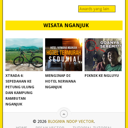
Awards yang lain…
WISATA NGANJUK
REVIEW POLYGON
MURAH BANGET!
WISATA NGANJUK:
XTRADA 6:
MENGINAP DI
PIKNIK KE NGLUYU
SEPEDAHAN KE
HOTEL NIRWANA
PETUNG ULUNG
NGANJUK
DAN KAMPUNG
RAMBUTAN
NGANJUK
© 2026
BLOGNYA NDOP VECTOR
.
HOME
PESAN VECTOR
TUTORIAL-TUTORIAL