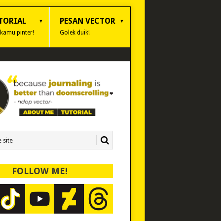
TORIAL
PESAN VECTOR
 kamu pinter!
Golek duik!
FOLLOW ME!