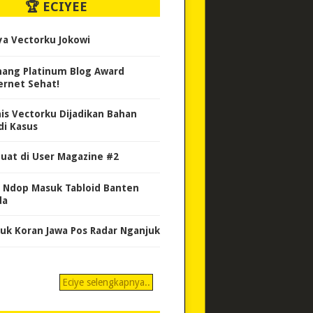
🏆 ECIYEE
ya Vectorku Jokowi
ang Platinum Blog Award
ernet Sehat!
nis Vectorku Dijadikan Bahan
di Kasus
uat di User Magazine #2
 Ndop Masuk Tabloid Banten
da
uk Koran Jawa Pos Radar Nganjuk
Eciye selengkapnya..