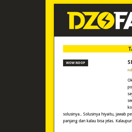
T
S
WOW NDOP
n
Ok
po
sa
se
ko
solusinya.. Solusinya hiyaitu, jawab 
panjang dan kalau bisa jelas. Kalaupu