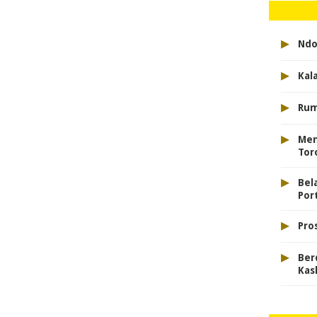
▸
Ndo
▸
Kal
▸
Rum
▸
Men
Tor
▸
Bel
Port
▸
Pro
▸
Ber
Kas