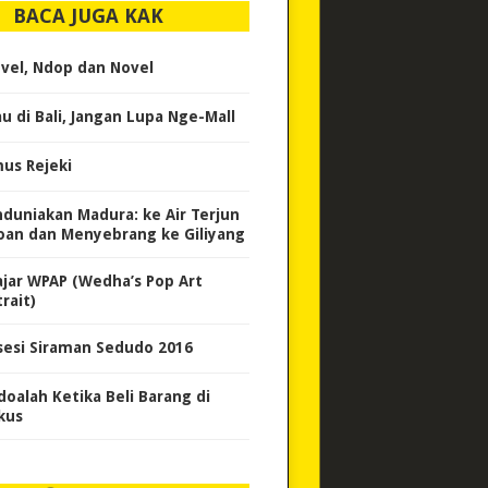
BACA JUGA KAK
vel, Ndop dan Novel
au di Bali, Jangan Lupa Nge-Mall
us Rejeki
duniakan Madura: ke Air Terjun
oan dan Menyebrang ke Giliyang
ajar WPAP (Wedha’s Pop Art
rait)
sesi Siraman Sedudo 2016
doalah Ketika Beli Barang di
kus