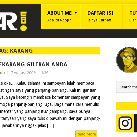
ABOUT ME
DAFTAR ISI
TU
Apa itu Ndop?
Isinya Curhat!
Biar
AG:
KARANG
EKARANG GILIRAN ANDA
dop
|
7 August 2009 - 11:26
e oke… Kalau selama ini sampeyan lelah membaca
stingan saya yang panjang-panjang. Kali ini gantian
ya. Saya kepingin membaca komentar sampeyan yang
moga panjang-panjang juga. Bagaimana cara menulis
mentar yang panjang itu? gampang, saya punya
pertanyaan yang saya tulis dibawah ini dengan panjang-
n jawabannya nggak jelas […]
Read More