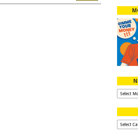
M
N
Ngeblog
Sejak
2007!
Dipilih-
dipilih..