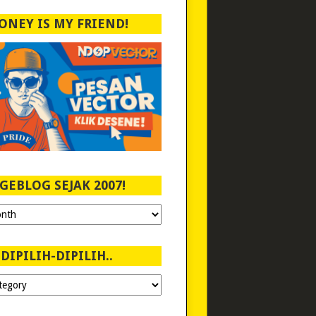
ONEY IS MY FRIEND!
GEBLOG SEJAK 2007!
DIPILIH-DIPILIH..