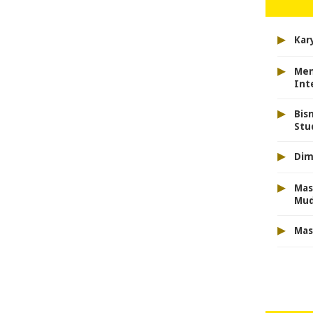
▸
Kar
▸
Men
Int
▸
Bis
Stu
▸
Dim
▸
Mas
Mu
▸
Mas