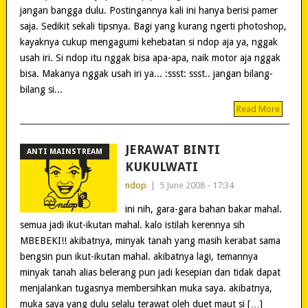
jangan bangga dulu. Postingannya kali ini hanya berisi pamer
saja. Sedikit sekali tipsnya. Bagi yang kurang ngerti photoshop,
kayaknya cukup mengagumi kehebatan si ndop aja ya, nggak
usah iri. Si ndop itu nggak bisa apa-apa, naik motor aja nggak
bisa. Makanya nggak usah iri ya... :ssst: ssst.. jangan bilang-
bilang si...
Read More
JERAWAT BINTI
ANTI MAINSTREAM
KUKULWATI
ndop
|
5 June 2008 - 17:34
ini nih, gara-gara bahan bakar mahal.
semua jadi ikut-ikutan mahal. kalo istilah kerennya sih
MBEBEKI!! akibatnya, minyak tanah yang masih kerabat sama
bengsin pun ikut-ikutan mahal. akibatnya lagi, temannya
minyak tanah alias belerang pun jadi kesepian dan tidak dapat
menjalankan tugasnya membersihkan muka saya. akibatnya,
muka saya yang dulu selalu terawat oleh duet maut si […]