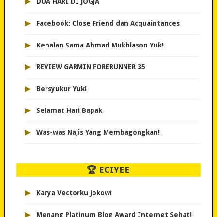
▸
DUA HARI DI JOGJA
▸
Facebook: Close Friend dan Acquaintances
▸
Kenalan Sama Ahmad Mukhlason Yuk!
▸
REVIEW GARMIN FORERUNNER 35
▸
Bersyukur Yuk!
▸
Selamat Hari Bapak
▸
Was-was Najis Yang Membagongkan!
🏆 ECIYEE
▸
Karya Vectorku Jokowi
▸
Menang Platinum Blog Award Internet Sehat!