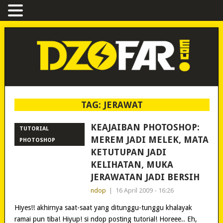
TAG:
JERAWAT
KEAJAIBAN PHOTOSHOP:
TUTORIAL
MEREM JADI MELEK, MATA
PHOTOSHOP
KETUTUPAN JADI
KELIHATAN, MUKA
JERAWATAN JADI BERSIH
ndop
|
16 April 2009 - 16:26
Hiyes!! akhirnya saat-saat yang ditunggu-tunggu khalayak
ramai pun tiba! Hiyup! si ndop posting tutorial! Horeee.. Eh,