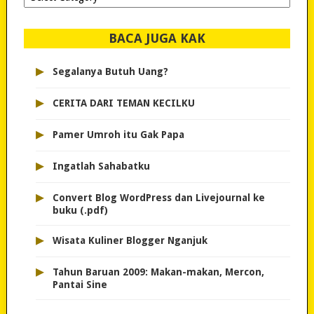
dipilih..
BACA JUGA KAK
▸
Segalanya Butuh Uang?
▸
CERITA DARI TEMAN KECILKU
▸
Pamer Umroh itu Gak Papa
▸
Ingatlah Sahabatku
▸
Convert Blog WordPress dan Livejournal ke
buku (.pdf)
▸
Wisata Kuliner Blogger Nganjuk
▸
Tahun Baruan 2009: Makan-makan, Mercon,
Pantai Sine