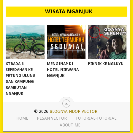
WISATA NGANJUK
REVIEW POLYGON
MURAH BANGET!
WISATA NGANJUK:
XTRADA 6:
MENGINAP DI
PIKNIK KE NGLUYU
SEPEDAHAN KE
HOTEL NIRWANA
PETUNG ULUNG
NGANJUK
DAN KAMPUNG
RAMBUTAN
NGANJUK
© 2026
BLOGNYA NDOP VECTOR
.
HOME
PESAN VECTOR
TUTORIAL-TUTORIAL
ABOUT ME