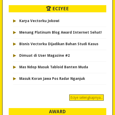
🏆 ECIYEE
▸
Karya Vectorku Jokowi
▸
Menang Platinum Blog Award Internet Sehat!
▸
Bisnis Vectorku Dijadikan Bahan Studi Kasus
▸
Dimuat di User Magazine #2
▸
Mas Ndop Masuk Tabloid Banten Muda
▸
Masuk Koran Jawa Pos Radar Nganjuk
Eciye selengkapnya..
AWARD