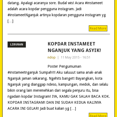
datang. Apalagi acaranya sore. Budal wis! Acara #instameet
adalah acara kopdar pengguna instagram. Jadi
#instameetNganjuk artinya kopdaran pengguna instagram yg
[…]
Read More
KOPDAR INSTAMEET
LIBURAN
NGANJUK YANG ASYIK!
ndop
|
11 May 2015 - 16:51
Poster Pengumuman
#instameetnganjuk Sumpah!!! Aku saluuut sama anak-anak
Nganjuk jaman sekarang. Ngehits banget! Bayangkan, kota
Nganjuk yang dianggap ndeso, kampungan, medok, dan selalu
bikin orang lain meremehkan dari segala penjuru itu, bisa
ngadain kopdar Instagram! IYA, KAMU GAK SALAH BACA KOK.
KOPDAR INSTAGRAM! DAN INI SUDAH KEDUA KALINYA
ACARA INI GELAR! Jadi buat kalian yg […]
Read More