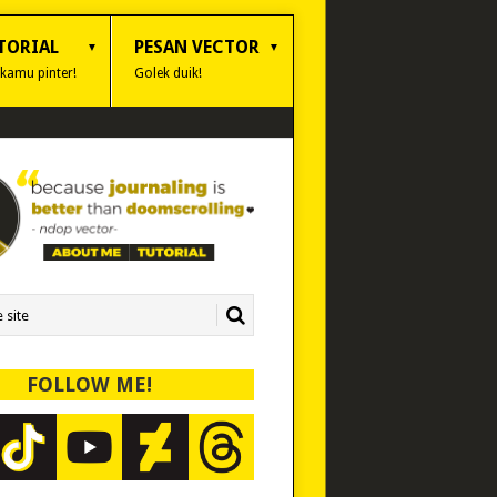
TORIAL
PESAN VECTOR
 kamu pinter!
Golek duik!
FOLLOW ME!