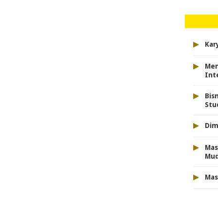
▸
Kar
▸
Men
Int
▸
Bis
Stu
▸
Dim
▸
Mas
Mu
▸
Mas