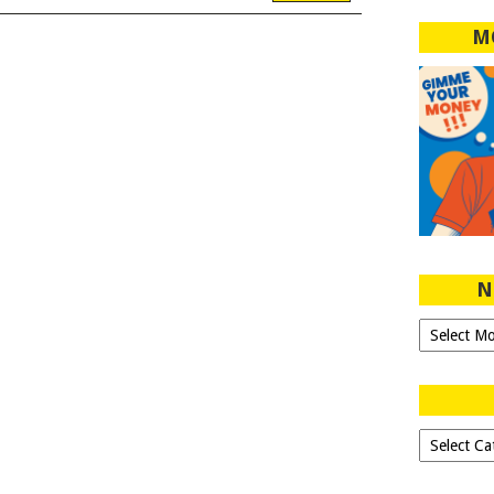
M
N
Ngeblog
Sejak
2007!
Dipilih-
dipilih..