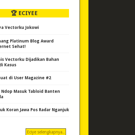
🏆 ECIYEE
ya Vectorku Jokowi
ang Platinum Blog Award
ernet Sehat!
nis Vectorku Dijadikan Bahan
di Kasus
uat di User Magazine #2
 Ndop Masuk Tabloid Banten
da
uk Koran Jawa Pos Radar Nganjuk
Eciye selengkapnya..