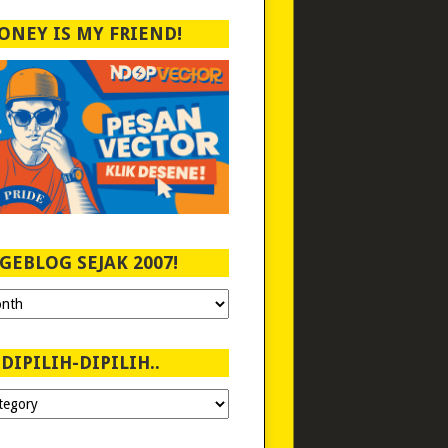
ONEY IS MY FRIEND!
GEBLOG SEJAK 2007!
DIPILIH-DIPILIH..