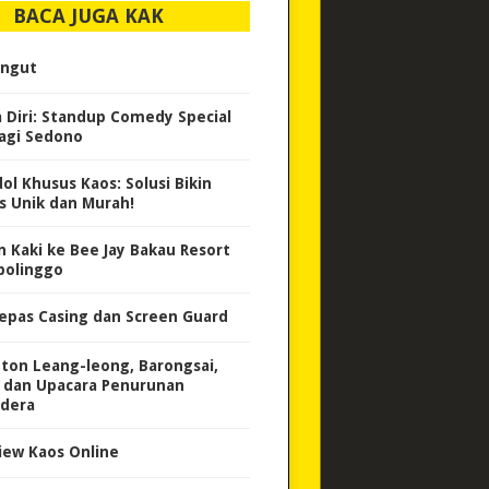
BACA JUGA KAK
ngut
a Diri: Standup Comedy Special
Jagi Sedono
dol Khusus Kaos: Solusi Bikin
s Unik dan Murah!
an Kaki ke Bee Jay Bakau Resort
bolinggo
epas Casing dan Screen Guard
ton Leang-leong, Barongsai,
i dan Upacara Penurunan
dera
iew Kaos Online