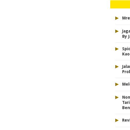
▸
Mre
▸
Jag
By 
▸
Spi
Kao
▸
Jal
Pro
▸
Mel
▸
Non
Tar
Ben
▸
Rev