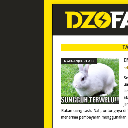
T
I
NGEGANJEL DI ATI
n
Se
ua
la
at
ja
Bukan uang cash. Nah, untungnya di 
menerima pembayaran menggunakan d