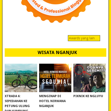
Awards yang lain…
WISATA NGANJUK
REVIEW POLYGON
MURAH BANGET!
WISATA NGANJUK:
XTRADA 6:
MENGINAP DI
PIKNIK KE NGLUYU
SEPEDAHAN KE
HOTEL NIRWANA
PETUNG ULUNG
NGANJUK
DAN KAMPUNG