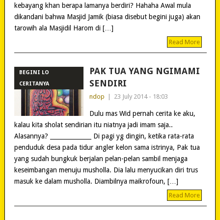
kebayang khan berapa lamanya berdiri? Hahaha Awal mula
dikandani bahwa Masjid Jamik (biasa disebut begini juga) akan
tarowih ala Masjidil Harom di […]
Read More
PAK TUA YANG NGIMAMI
BEGINI LO
SENDIRI
CERITANYA
ndop
|
23 July 2014 - 18:03
Dulu mas Wid pernah cerita ke aku,
kalau kita sholat sendirian itu niatnya jadi imam saja..
Alasannya? ______________ Di pagi yg dingin, ketika rata-rata
penduduk desa pada tidur angler kelon sama istrinya, Pak tua
yang sudah bungkuk berjalan pelan-pelan sambil menjaga
keseimbangan menuju musholla. Dia lalu menyucikan diri trus
masuk ke dalam musholla. Diambilnya maikrofoun, […]
Read More