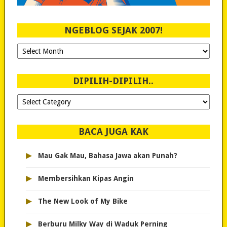
NGEBLOG SEJAK 2007!
Ngeblog
Sejak
2007!
DIPILIH-DIPILIH..
Dipilih-
dipilih..
BACA JUGA KAK
▸
Mau Gak Mau, Bahasa Jawa akan Punah?
▸
Membersihkan Kipas Angin
▸
The New Look of My Bike
▸
Berburu Milky Way di Waduk Perning