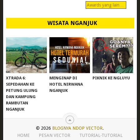
Awards yang lain…
WISATA NGANJUK
REVIEW POLYGON
MURAH BANGET!
WISATA NGANJUK:
XTRADA 6:
MENGINAP DI
PIKNIK KE NGLUYU
SEPEDAHAN KE
HOTEL NIRWANA
PETUNG ULUNG
NGANJUK
DAN KAMPUNG
RAMBUTAN
NGANJUK
© 2026
BLOGNYA NDOP VECTOR
.
HOME
PESAN VECTOR
TUTORIAL-TUTORIAL