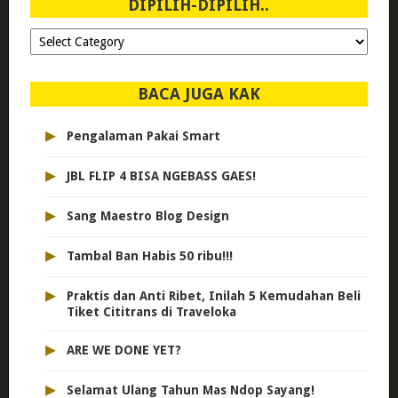
DIPILIH-DIPILIH..
Dipilih-
dipilih..
BACA JUGA KAK
▸
Pengalaman Pakai Smart
▸
JBL FLIP 4 BISA NGEBASS GAES!
▸
Sang Maestro Blog Design
▸
Tambal Ban Habis 50 ribu!!!
▸
Praktis dan Anti Ribet, Inilah 5 Kemudahan Beli
Tiket Cititrans di Traveloka
▸
ARE WE DONE YET?
▸
Selamat Ulang Tahun Mas Ndop Sayang!