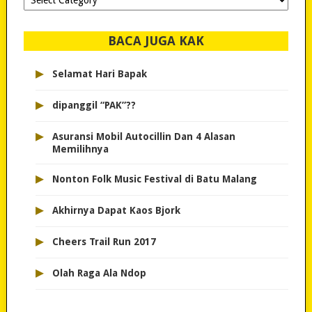
dipilih..
BACA JUGA KAK
▸
Selamat Hari Bapak
▸
dipanggil “PAK”??
▸
Asuransi Mobil Autocillin Dan 4 Alasan
Memilihnya
▸
Nonton Folk Music Festival di Batu Malang
▸
Akhirnya Dapat Kaos Bjork
▸
Cheers Trail Run 2017
▸
Olah Raga Ala Ndop