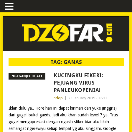
TAG:
GANAS
KUCINGKU FIKERI:
NGEGANJEL DI ATI
PEJUANG VIRUS
PANLEUKOPENIA!
ndop
|
23 January 2019 - 18:11
Iklan dulu ya.. Hore hari ini dapat kiriman dari yuke (inggris)
dari gugel loukel gaeds. Jadi aku khan sudah lewel 7 ya. Trus
gugel mengapresiasi dengan ngasih stiker biar aku lebih
semangat ngerewiyu setiap tempat yg aku singgahi. Google