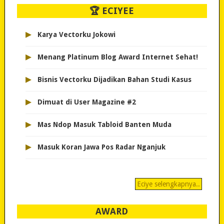
🏆 ECIYEE
▸
Karya Vectorku Jokowi
▸
Menang Platinum Blog Award Internet Sehat!
▸
Bisnis Vectorku Dijadikan Bahan Studi Kasus
▸
Dimuat di User Magazine #2
▸
Mas Ndop Masuk Tabloid Banten Muda
▸
Masuk Koran Jawa Pos Radar Nganjuk
Eciye selengkapnya..
AWARD