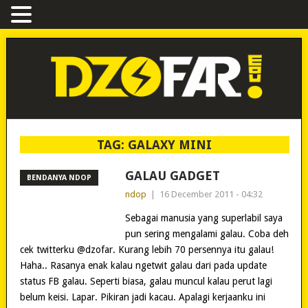
TAG:
GALAXY MINI
GALAU GADGET
BENDANYA NDOP
ndop
|
16 December 2011 - 04:32
Sebagai manusia yang superlabil saya
pun sering mengalami galau. Coba deh
cek twitterku @dzofar. Kurang lebih 70 persennya itu galau!
Haha.. Rasanya enak kalau ngetwit galau dari pada update
status FB galau. Seperti biasa, galau muncul kalau perut lagi
belum keisi. Lapar. Pikiran jadi kacau. Apalagi kerjaanku ini