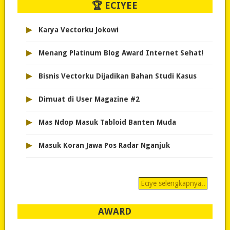
🏆 ECIYEE
▸
Karya Vectorku Jokowi
▸
Menang Platinum Blog Award Internet Sehat!
▸
Bisnis Vectorku Dijadikan Bahan Studi Kasus
▸
Dimuat di User Magazine #2
▸
Mas Ndop Masuk Tabloid Banten Muda
▸
Masuk Koran Jawa Pos Radar Nganjuk
Eciye selengkapnya..
AWARD