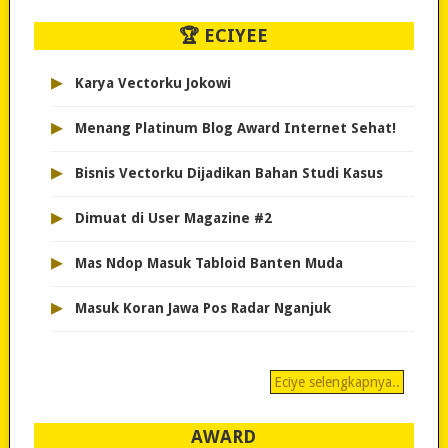
🏆 ECIYEE
▸
Karya Vectorku Jokowi
▸
Menang Platinum Blog Award Internet Sehat!
▸
Bisnis Vectorku Dijadikan Bahan Studi Kasus
▸
Dimuat di User Magazine #2
▸
Mas Ndop Masuk Tabloid Banten Muda
▸
Masuk Koran Jawa Pos Radar Nganjuk
Eciye selengkapnya..
AWARD