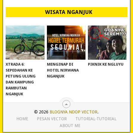
WISATA NGANJUK
REVIEW POLYGON
MURAH BANGET!
WISATA NGANJUK:
XTRADA 6:
MENGINAP DI
PIKNIK KE NGLUYU
SEPEDAHAN KE
HOTEL NIRWANA
PETUNG ULUNG
NGANJUK
DAN KAMPUNG
RAMBUTAN
NGANJUK
© 2026
BLOGNYA NDOP VECTOR
.
HOME
PESAN VECTOR
TUTORIAL-TUTORIAL
ABOUT ME