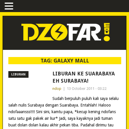
TAG:
GALAXY MALL
LIBURAN KE SUARABAYA
LIBURAN
EH SURABAYA!
ndop
|
13 October 2011 - 03:22
Sudah berpuluh puluh kali saya selalu
salah nulis Surabaya dengan Suarabaya. Entahlah! Halooo
ndofaaansss!!!! Sini sini, kamtu papa, *kecup kening ndofans
satu satu gak pakek air liur* Jadi, saya kayaknya jadi tuman
buat dolan dolan kalau akhir pekan tiba. Padahal dirimu tau