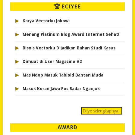
🏆 ECIYEE
▸
Karya Vectorku Jokowi
▸
Menang Platinum Blog Award Internet Sehat!
▸
Bisnis Vectorku Dijadikan Bahan Studi Kasus
▸
Dimuat di User Magazine #2
▸
Mas Ndop Masuk Tabloid Banten Muda
▸
Masuk Koran Jawa Pos Radar Nganjuk
Eciye selengkapnya..
AWARD