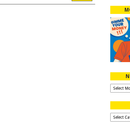
M
N
Ngeblog
Sejak
2007!
Dipilih-
dipilih..