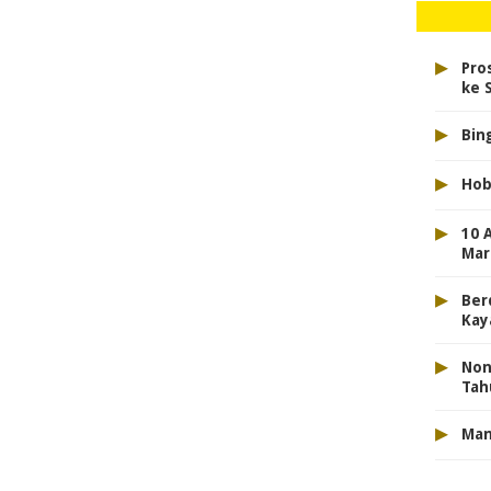
▸
Pro
ke 
▸
Bin
▸
Hob
▸
10 
Mar
▸
Ber
Kay
▸
Non
Tah
▸
Man