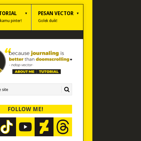
TORIAL
PESAN VECTOR
 kamu pinter!
Golek duik!
FOLLOW ME!