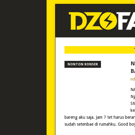
N
NONTON KONSER
B
n
NA
Ng
SM
ke
bareng aku saja. Jam 7 tet harus bera
sudah setenbae di rumahku. Good bo