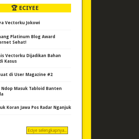
🏆 ECIYEE
ya Vectorku Jokowi
ang Platinum Blog Award
ernet Sehat!
nis Vectorku Dijadikan Bahan
di Kasus
uat di User Magazine #2
 Ndop Masuk Tabloid Banten
da
uk Koran Jawa Pos Radar Nganjuk
Eciye selengkapnya..