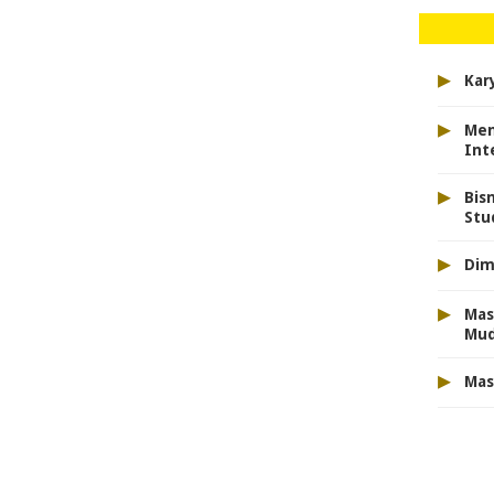
▸
Kar
▸
Men
Int
▸
Bis
Stu
▸
Dim
▸
Mas
Mu
▸
Mas