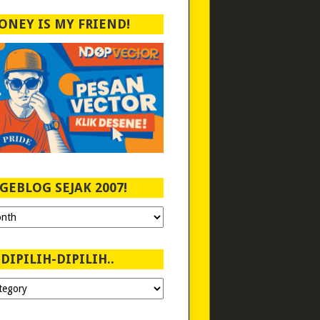
ONEY IS MY FRIEND!
GEBLOG SEJAK 2007!
DIPILIH-DIPILIH..