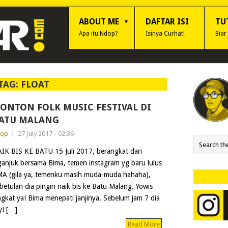
ABOUT ME
DAFTAR ISI
TU
Apa itu Ndop?
Isinya Curhat!
Biar
TAG:
FLOAT
ONTON FOLK MUSIC FESTIVAL DI
ATU MALANG
dop
|
27 July 2017 - 02:36
IK BIS KE BATU 15 Juli 2017, berangkat dari
anjuk bersama Bima, temen instagram yg baru lulus
A (gila ya, temenku masih muda-muda hahaha),
betulan dia pingin naik bis ke Batu Malang. Yowis
ngkat ya! Bima menepati janjinya. Sebelum jam 7 dia
y! […]
Read More