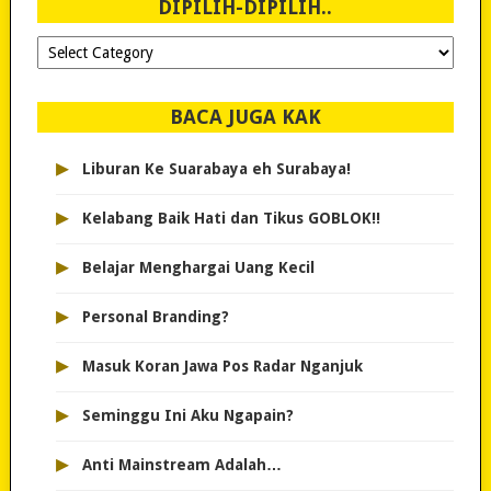
DIPILIH-DIPILIH..
Dipilih-
dipilih..
BACA JUGA KAK
▸
Liburan Ke Suarabaya eh Surabaya!
▸
Kelabang Baik Hati dan Tikus GOBLOK!!
▸
Belajar Menghargai Uang Kecil
▸
Personal Branding?
▸
Masuk Koran Jawa Pos Radar Nganjuk
▸
Seminggu Ini Aku Ngapain?
▸
Anti Mainstream Adalah…