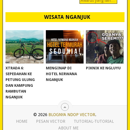
Awards yang lain…
WISATA NGANJUK
REVIEW POLYGON
MURAH BANGET!
WISATA NGANJUK:
XTRADA 6:
MENGINAP DI
PIKNIK KE NGLUYU
SEPEDAHAN KE
HOTEL NIRWANA
PETUNG ULUNG
NGANJUK
DAN KAMPUNG
RAMBUTAN
NGANJUK
© 2026
BLOGNYA NDOP VECTOR
.
HOME
PESAN VECTOR
TUTORIAL-TUTORIAL
ABOUT ME