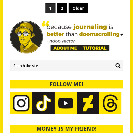
POSTS
1
2
Older
PAGINATION
FOLLOW ME!
MONEY IS MY FRIEND!