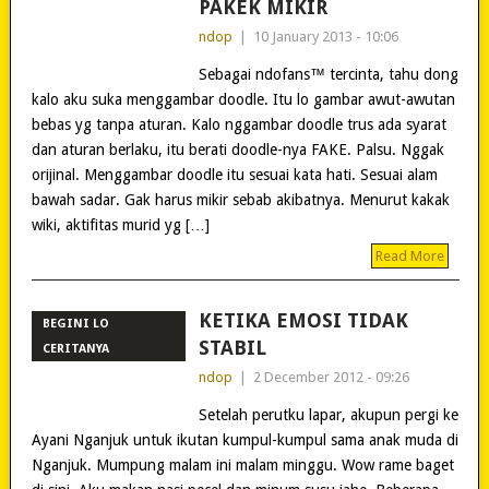
PAKEK MIKIR
ndop
|
10 January 2013 - 10:06
Sebagai ndofans™ tercinta, tahu dong
kalo aku suka menggambar doodle. Itu lo gambar awut-awutan
bebas yg tanpa aturan. Kalo nggambar doodle trus ada syarat
dan aturan berlaku, itu berati doodle-nya FAKE. Palsu. Nggak
orijinal. Menggambar doodle itu sesuai kata hati. Sesuai alam
bawah sadar. Gak harus mikir sebab akibatnya. Menurut kakak
wiki, aktifitas murid yg […]
Read More
KETIKA EMOSI TIDAK
BEGINI LO
STABIL
CERITANYA
ndop
|
2 December 2012 - 09:26
Setelah perutku lapar, akupun pergi ke
Ayani Nganjuk untuk ikutan kumpul-kumpul sama anak muda di
Nganjuk. Mumpung malam ini malam minggu. Wow rame baget