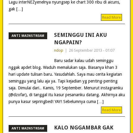
Lagu interNEZyenelnya nyungsep ke chart 300 ribu di aicuns,
gak […]
Read More
SEMINGGU INI AKU
ANTI MAINSTREAM
NGAPAIN?
ndop
|
26 September 2013 - 01:07
Baru sadar kalau udah seminggu
nggak apdet blog. Waduh memalukan saja. Biasanya khan 3
hari update tulisan baru. Yasudahlah. Saya mau cerita kegiatan
seminggu yang lalu aja ya. Tapi kejadian yg penting-penting
saja. Dimulai dari.. Kamis, 19 September. Menurut instagramku
(@dzofar), di tanggal itu kasur pesananku datang. Akhirnya aku
punya kasur sepringbed! YAY! Sebelumnya cuma […]
Read More
KALO NGGAMBAR GAK
ANTI MAINSTREAM