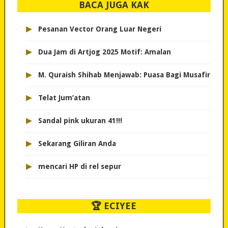
BACA JUGA KAK
▸
Pesanan Vector Orang Luar Negeri
▸
Dua Jam di Artjog 2025 Motif: Amalan
▸
M. Quraish Shihab Menjawab: Puasa Bagi Musafir
▸
Telat Jum’atan
▸
Sandal pink ukuran 41!!!
▸
Sekarang Giliran Anda
▸
mencari HP di rel sepur
🏆 ECIYEE