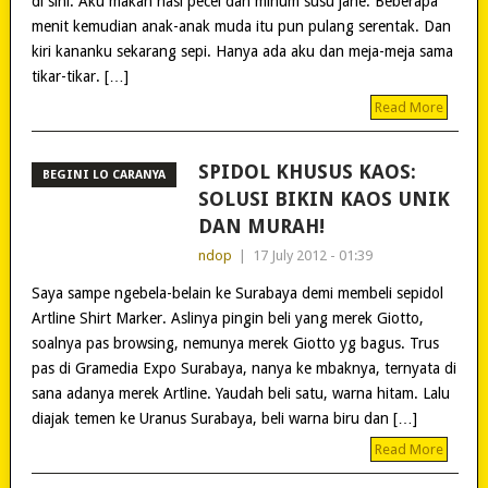
di sini. Aku makan nasi pecel dan minum susu jahe. Beberapa
menit kemudian anak-anak muda itu pun pulang serentak. Dan
kiri kananku sekarang sepi. Hanya ada aku dan meja-meja sama
tikar-tikar. […]
Read More
SPIDOL KHUSUS KAOS:
BEGINI LO CARANYA
SOLUSI BIKIN KAOS UNIK
DAN MURAH!
ndop
|
17 July 2012 - 01:39
Saya sampe ngebela-belain ke Surabaya demi membeli sepidol
Artline Shirt Marker. Aslinya pingin beli yang merek Giotto,
soalnya pas browsing, nemunya merek Giotto yg bagus. Trus
pas di Gramedia Expo Surabaya, nanya ke mbaknya, ternyata di
sana adanya merek Artline. Yaudah beli satu, warna hitam. Lalu
diajak temen ke Uranus Surabaya, beli warna biru dan […]
Read More