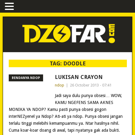
TAG:
DOODLE
LUKISAN CRAYON
BENDANYA NDOP
ndop
|
26 October 2013 - 07:41
Jadi saya dulu punya obsesi… WOW,
KAMU NGEFENS SAMA AKNES
MONIKA YA NDOP? Kamu pasti punya obsesi gogon
interNEZyenel ya Ndop? Ati-ati ya ndop. Punya obsesi jangan
terlalu tinggi melebihi kemampuanmu ya. Ntar hasilnya nihil.
Cuma koar-koar doang di awal, tapi nyatanya gak ada bukti.