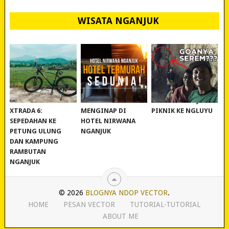
WISATA NGANJUK
REVIEW POLYGON
MURAH BANGET!
WISATA NGANJUK:
XTRADA 6:
MENGINAP DI
PIKNIK KE NGLUYU
SEPEDAHAN KE
HOTEL NIRWANA
PETUNG ULUNG
NGANJUK
DAN KAMPUNG
RAMBUTAN
NGANJUK
© 2026
BLOGNYA NDOP VECTOR
.
HOME
PESAN VECTOR
TUTORIAL-TUTORIAL
ABOUT ME