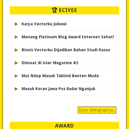
🏆 ECIYEE
▸
Karya Vectorku Jokowi
▸
Menang Platinum Blog Award Internet Sehat!
▸
Bisnis Vectorku Dijadikan Bahan Studi Kasus
▸
Dimuat di User Magazine #2
▸
Mas Ndop Masuk Tabloid Banten Muda
▸
Masuk Koran Jawa Pos Radar Nganjuk
Eciye selengkapnya..
AWARD