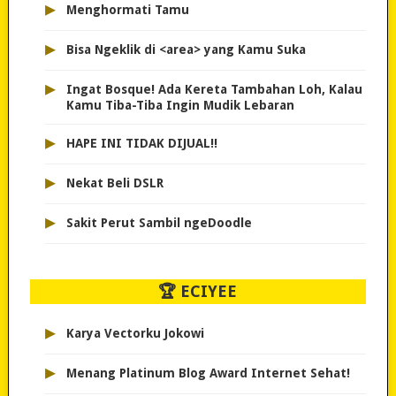
▸
Menghormati Tamu
▸
Bisa Ngeklik di <area> yang Kamu Suka
▸
Ingat Bosque! Ada Kereta Tambahan Loh, Kalau
Kamu Tiba-Tiba Ingin Mudik Lebaran
▸
HAPE INI TIDAK DIJUAL!!
▸
Nekat Beli DSLR
▸
Sakit Perut Sambil ngeDoodle
🏆 ECIYEE
▸
Karya Vectorku Jokowi
▸
Menang Platinum Blog Award Internet Sehat!