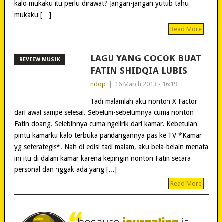
kalo mukaku itu perlu dirawat? Jangan-jangan yutub tahu
mukaku […]
Read More
LAGU YANG COCOK BUAT
REVIEW MUSIK
FATIN SHIDQIA LUBIS
ndop
|
16 March 2013 - 16:19
Tadi malamlah aku nonton X Factor
dari awal sampe selesai. Sebelum-sebelumnya cuma nonton
Fatin doang. Selebihnya cuma ngelirik dari kamar. Kebetulan
pintu kamarku kalo terbuka pandangannya pas ke TV *Kamar
yg seterategis*. Nah di edisi tadi malam, aku bela-belain menata
ini itu di dalam kamar karena kepingin nonton Fatin secara
personal dan nggak ada yang […]
Read More