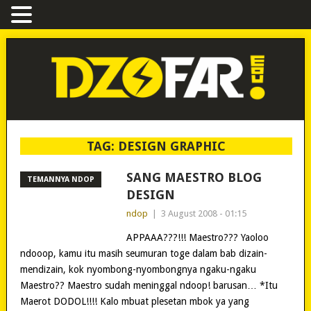
TAG:
DESIGN GRAPHIC
SANG MAESTRO BLOG
TEMANNYA NDOP
DESIGN
ndop
|
3 August 2008 - 01:15
APPAAA???!!! Maestro??? Yaoloo
ndooop, kamu itu masih seumuran toge dalam bab dizain-
mendizain, kok nyombong-nyombongnya ngaku-ngaku
Maestro?? Maestro sudah meninggal ndoop! barusan… *Itu
Maerot DODOL!!!! Kalo mbuat plesetan mbok ya yang