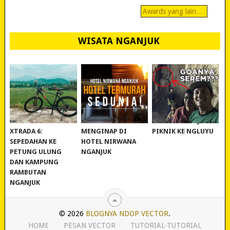
Awards yang lain…
WISATA NGANJUK
REVIEW POLYGON
MURAH BANGET!
WISATA NGANJUK:
XTRADA 6:
MENGINAP DI
PIKNIK KE NGLUYU
SEPEDAHAN KE
HOTEL NIRWANA
PETUNG ULUNG
NGANJUK
DAN KAMPUNG
RAMBUTAN
NGANJUK
© 2026
BLOGNYA NDOP VECTOR
.
HOME
PESAN VECTOR
TUTORIAL-TUTORIAL