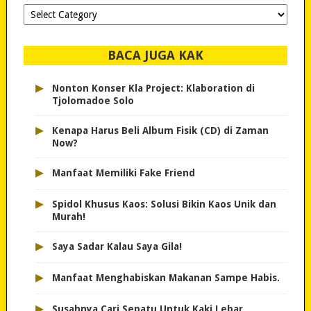
Dipilih-
dipilih..
BACA JUGA KAK
▸
Nonton Konser Kla Project: Klaboration di
Tjolomadoe Solo
▸
Kenapa Harus Beli Album Fisik (CD) di Zaman
Now?
▸
Manfaat Memiliki Fake Friend
▸
Spidol Khusus Kaos: Solusi Bikin Kaos Unik dan
Murah!
▸
Saya Sadar Kalau Saya Gila!
▸
Manfaat Menghabiskan Makanan Sampe Habis.
▸
Susahnya Cari Sepatu Untuk Kaki Lebar