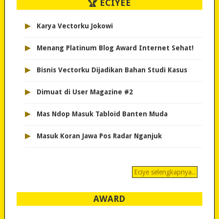
🏆 ECIYEE
▸
Karya Vectorku Jokowi
▸
Menang Platinum Blog Award Internet Sehat!
▸
Bisnis Vectorku Dijadikan Bahan Studi Kasus
▸
Dimuat di User Magazine #2
▸
Mas Ndop Masuk Tabloid Banten Muda
▸
Masuk Koran Jawa Pos Radar Nganjuk
Eciye selengkapnya..
AWARD