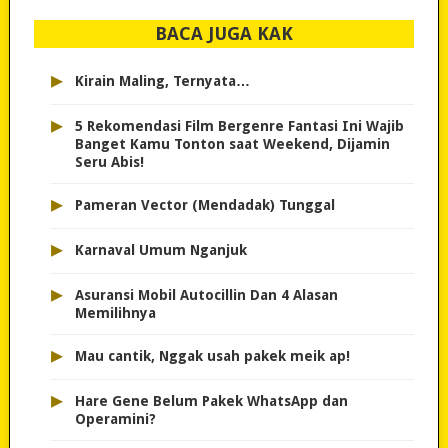
BACA JUGA KAK
▸
Kirain Maling, Ternyata…
▸
5 Rekomendasi Film Bergenre Fantasi Ini Wajib
Banget Kamu Tonton saat Weekend, Dijamin
Seru Abis!
▸
Pameran Vector (Mendadak) Tunggal
▸
Karnaval Umum Nganjuk
▸
Asuransi Mobil Autocillin Dan 4 Alasan
Memilihnya
▸
Mau cantik, Nggak usah pakek meik ap!
▸
Hare Gene Belum Pakek WhatsApp dan
Operamini?