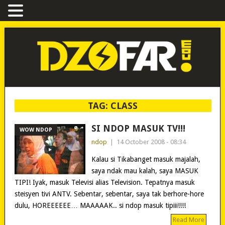
TAG:
CLASS
SI NDOP MASUK TV!!!
WOW NDOP
ndop
|
14 October 2008 - 08:34
Kalau si Tikabanget masuk majalah,
saya ndak mau kalah, saya MASUK
TIPI! Iyak, masuk Televisi alias Television. Tepatnya masuk
steisyen tivi ANTV. Sebentar, sebentar, saya tak berhore-hore
dulu, HOREEEEEE… MAAAAAK.. si ndop masuk tipiii!!!!
Read More