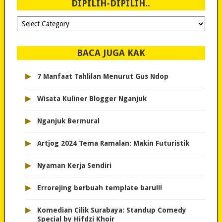
DIPILIH-DIPILIH..
Dipilih-
dipilih..
BACA JUGA KAK
▸
7 Manfaat Tahlilan Menurut Gus Ndop
▸
Wisata Kuliner Blogger Nganjuk
▸
Nganjuk Bermural
▸
Artjog 2024 Tema Ramalan: Makin Futuristik
▸
Nyaman Kerja Sendiri
▸
Errorejing berbuah template baru!!!
▸
Komedian Cilik Surabaya: Standup Comedy
Special by Hifdzi Khoir