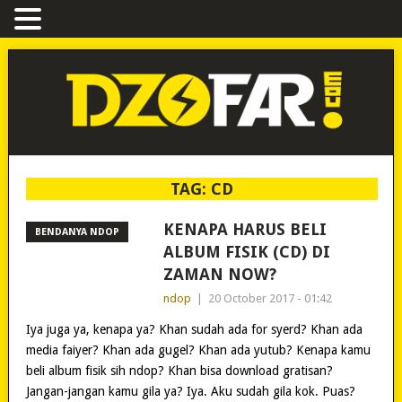
TAG:
CD
KENAPA HARUS BELI
BENDANYA NDOP
ALBUM FISIK (CD) DI
ZAMAN NOW?
ndop
|
20 October 2017 - 01:42
Iya juga ya, kenapa ya? Khan sudah ada for syerd? Khan ada
media faiyer? Khan ada gugel? Khan ada yutub? Kenapa kamu
beli album fisik sih ndop? Khan bisa download gratisan?
Jangan-jangan kamu gila ya? Iya. Aku sudah gila kok. Puas?