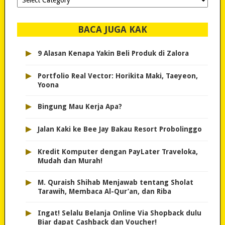
dipilih..
BACA JUGA KAK
▸
9 Alasan Kenapa Yakin Beli Produk di Zalora
▸
Portfolio Real Vector: Horikita Maki, Taeyeon,
Yoona
▸
Bingung Mau Kerja Apa?
▸
Jalan Kaki ke Bee Jay Bakau Resort Probolinggo
▸
Kredit Komputer dengan PayLater Traveloka,
Mudah dan Murah!
▸
M. Quraish Shihab Menjawab tentang Sholat
Tarawih, Membaca Al-Qur’an, dan Riba
▸
Ingat! Selalu Belanja Online Via Shopback dulu
Biar dapat Cashback dan Voucher!