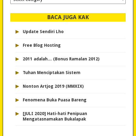
dipilih..
BACA JUGA KAK
▸
Update Sendiri Lho
▸
Free Blog Hosting
▸
2011 adalah… (Bonus Ramalan 2012)
▸
Tuhan Menciptakan Sistem
▸
Nonton Artjog 2019 (MMXIX)
▸
Fenomena Buka Puasa Bareng
▸
[JULI 2020] Hati-hati Penipuan
Mengatasnamakan Bukalapak