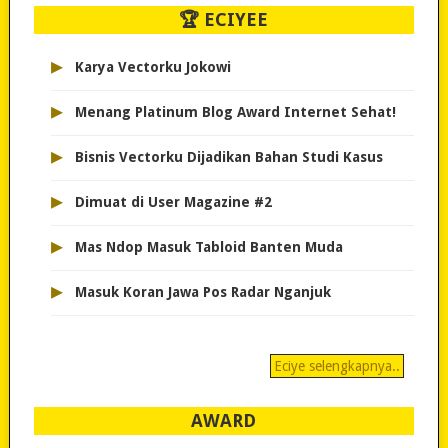
🏆 ECIYEE
▸
Karya Vectorku Jokowi
▸
Menang Platinum Blog Award Internet Sehat!
▸
Bisnis Vectorku Dijadikan Bahan Studi Kasus
▸
Dimuat di User Magazine #2
▸
Mas Ndop Masuk Tabloid Banten Muda
▸
Masuk Koran Jawa Pos Radar Nganjuk
Eciye selengkapnya..
AWARD