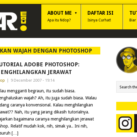
ABOUT ME
DAFTAR ISI
TU
Apa itu Ndop?
Isinya Curhat!
Biar
KAN WAJAH DENGAN PHOTOSHOP
UTORIAL ADOBE PHOTOSHOP:
ENGHILANGKAN JERAWAT
dop
|
9 December 2007 - 19:14
lau mengganti begraun, itu sudah biasa.
nghaluskan wajah? Ah, itu juga sudah biasa. Walau
dang caranya konvensional. Kalau menghilangkan
rawat?? Nah, itu yang jarang dikasih tutorialnya.
gajarkan bagaimana caranya menghilangkan jerawat
. Relatif mudah kok, nih, simak ya.. Ini nih,
suruh […]