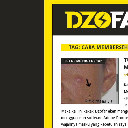
TAG:
CARA MEMBERSIH
T
TUTORIAL PHOTOSHOP
M
n
Ka
Me
ka
je
Maka kali ini kakak Dzofar akan men
menggunakan software Adobe Photoshop
wajahnya masku yang kebetulan saya 