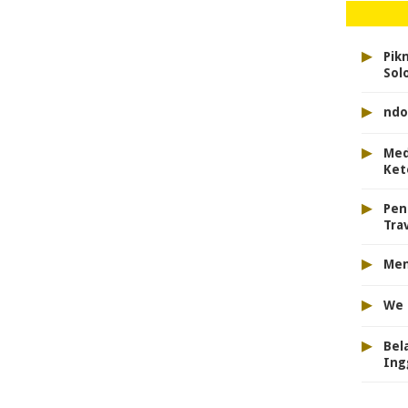
▸
Pik
Sol
▸
ndo
▸
Med
Ket
▸
Pen
Tra
▸
Men
▸
We 
▸
Bel
Ing