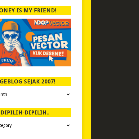
ONEY IS MY FRIEND!
GEBLOG SEJAK 2007!
DIPILIH-DIPILIH..