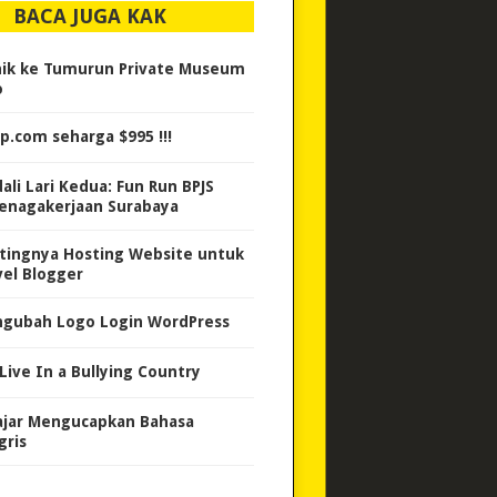
BACA JUGA KAK
nik ke Tumurun Private Museum
o
p.com seharga $995 !!!
ali Lari Kedua: Fun Run BPJS
enagakerjaan Surabaya
tingnya Hosting Website untuk
vel Blogger
gubah Logo Login WordPress
Live In a Bullying Country
ajar Mengucapkan Bahasa
gris