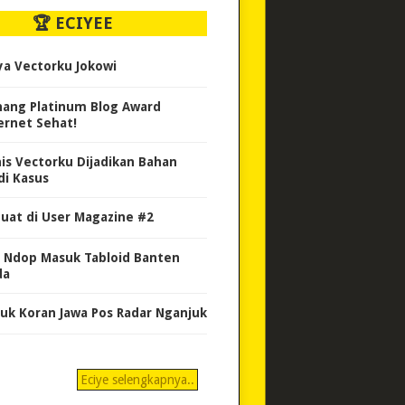
🏆 ECIYEE
ya Vectorku Jokowi
ang Platinum Blog Award
ernet Sehat!
nis Vectorku Dijadikan Bahan
di Kasus
uat di User Magazine #2
 Ndop Masuk Tabloid Banten
da
uk Koran Jawa Pos Radar Nganjuk
Eciye selengkapnya..