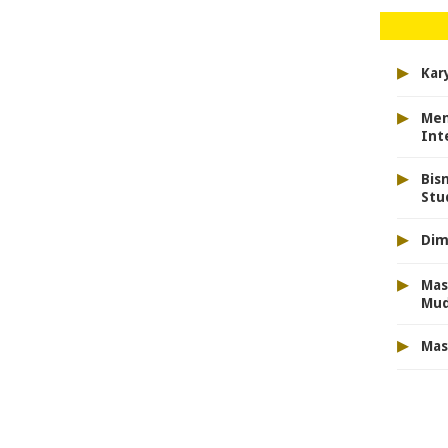
▸
Kar
▸
Men
Int
▸
Bis
Stu
▸
Dim
▸
Mas
Mu
▸
Mas