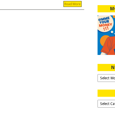
Read More
M
N
Ngeblog
Sejak
2007!
Dipilih-
dipilih..