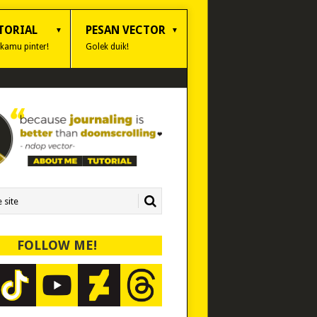
TORIAL
PESAN VECTOR
 kamu pinter!
Golek duik!
FOLLOW ME!