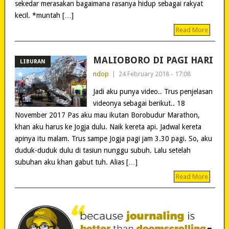
sekedar merasakan bagaimana rasanya hidup sebagai rakyat
kecil. *muntah […]
Read More
MALIOBORO DI PAGI HARI
LIBURAN
ndop
|
24 February 2018 - 17:08
Jadi aku punya video.. Trus penjelasan
videonya sebagai berikut.. 18
November 2017 Pas aku mau ikutan Borobudur Marathon,
khan aku harus ke Jogja dulu. Naik kereta api. Jadwal kereta
apinya itu malam. Trus sampe Jogja pagi jam 3.30 pagi. So, aku
duduk-duduk dulu di tasiun nunggu subuh. Lalu setelah
subuhan aku khan gabut tuh. Alias […]
Read More