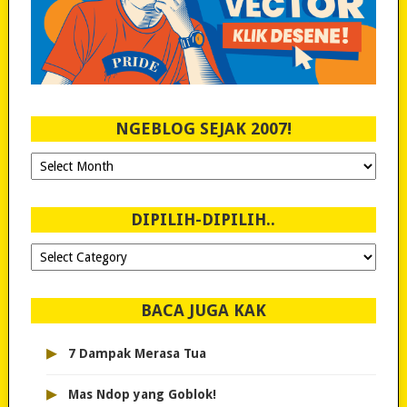
NGEBLOG SEJAK 2007!
Ngeblog
Sejak
2007!
DIPILIH-DIPILIH..
Dipilih-
dipilih..
BACA JUGA KAK
▸
7 Dampak Merasa Tua
▸
Mas Ndop yang Goblok!