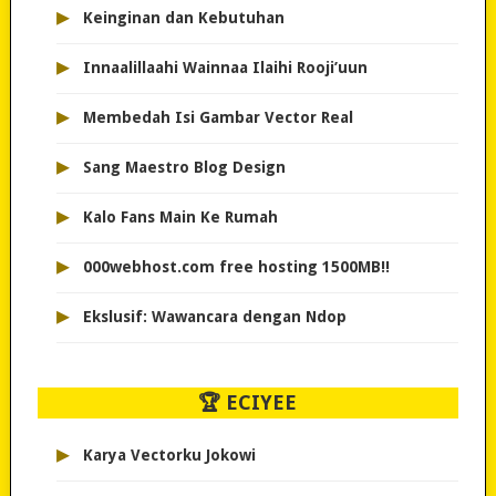
▸
Keinginan dan Kebutuhan
▸
Innaalillaahi Wainnaa Ilaihi Rooji’uun
▸
Membedah Isi Gambar Vector Real
▸
Sang Maestro Blog Design
▸
Kalo Fans Main Ke Rumah
▸
000webhost.com free hosting 1500MB!!
▸
Ekslusif: Wawancara dengan Ndop
🏆 ECIYEE
▸
Karya Vectorku Jokowi