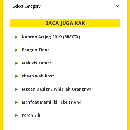
Dipilih-
dipilih..
BACA JUGA KAK
▸
Nonton Artjog 2019 (MMXIX)
▸
Bangun Tidur
▸
Melukis Kamar
▸
cheap web host
▸
Jagoan Design? Whiz lah Orangnya!
▸
Manfaat Memiliki Fake Friend
▸
Parah Sih!