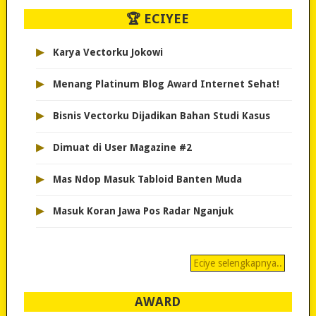
🏆 ECIYEE
▸
Karya Vectorku Jokowi
▸
Menang Platinum Blog Award Internet Sehat!
▸
Bisnis Vectorku Dijadikan Bahan Studi Kasus
▸
Dimuat di User Magazine #2
▸
Mas Ndop Masuk Tabloid Banten Muda
▸
Masuk Koran Jawa Pos Radar Nganjuk
Eciye selengkapnya..
AWARD