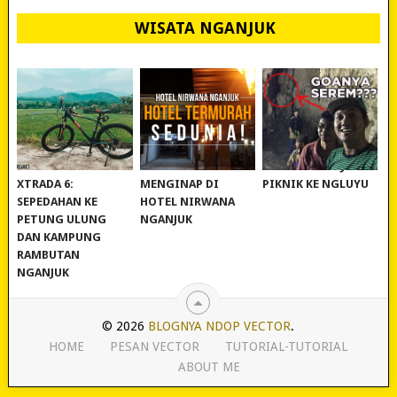
WISATA NGANJUK
REVIEW POLYGON
MURAH BANGET!
WISATA NGANJUK:
XTRADA 6:
MENGINAP DI
PIKNIK KE NGLUYU
SEPEDAHAN KE
HOTEL NIRWANA
PETUNG ULUNG
NGANJUK
DAN KAMPUNG
RAMBUTAN
NGANJUK
© 2026
BLOGNYA NDOP VECTOR
.
HOME
PESAN VECTOR
TUTORIAL-TUTORIAL
ABOUT ME