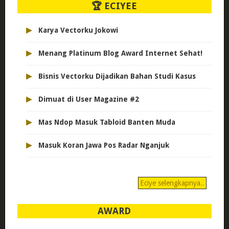
🏆 ECIYEE
▸
Karya Vectorku Jokowi
▸
Menang Platinum Blog Award Internet Sehat!
▸
Bisnis Vectorku Dijadikan Bahan Studi Kasus
▸
Dimuat di User Magazine #2
▸
Mas Ndop Masuk Tabloid Banten Muda
▸
Masuk Koran Jawa Pos Radar Nganjuk
Eciye selengkapnya..
AWARD