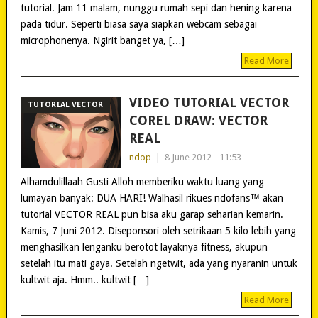
tutorial. Jam 11 malam, nunggu rumah sepi dan hening karena
pada tidur. Seperti biasa saya siapkan webcam sebagai
microphonenya. Ngirit banget ya, […]
Read More
VIDEO TUTORIAL VECTOR
TUTORIAL VECTOR
COREL DRAW: VECTOR
REAL
ndop
|
8 June 2012 - 11:53
Alhamdulillaah Gusti Alloh memberiku waktu luang yang
lumayan banyak: DUA HARI! Walhasil rikues ndofans™ akan
tutorial VECTOR REAL pun bisa aku garap seharian kemarin.
Kamis, 7 Juni 2012. Diseponsori oleh setrikaan 5 kilo lebih yang
menghasilkan lenganku berotot layaknya fitness, akupun
setelah itu mati gaya. Setelah ngetwit, ada yang nyaranin untuk
kultwit aja. Hmm.. kultwit […]
Read More