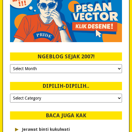
NGEBLOG SEJAK 2007!
Ngeblog
Sejak
2007!
DIPILIH-DIPILIH..
Dipilih-
dipilih..
BACA JUGA KAK
▸
Jerawat binti kukulwati