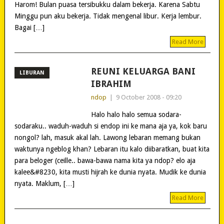
Harom! Bulan puasa tersibukku dalam bekerja. Karena Sabtu
Minggu pun aku bekerja. Tidak mengenal libur. Kerja lembur.
Bagai […]
Read More
REUNI KELUARGA BANI
LIBURAN
IBRAHIM
ndop
|
9 October 2008 - 09:20
Halo halo halo semua sodara-
sodaraku.. waduh-waduh si endop ini ke mana aja ya, kok baru
nongol? lah, masuk akal lah. Lawong lebaran memang bukan
waktunya ngeblog khan? Lebaran itu kalo diibaratkan, buat kita
para beloger (ceille.. bawa-bawa nama kita ya ndop? elo aja
kalee&#8230, kita musti hijrah ke dunia nyata. Mudik ke dunia
nyata. Maklum, […]
Read More