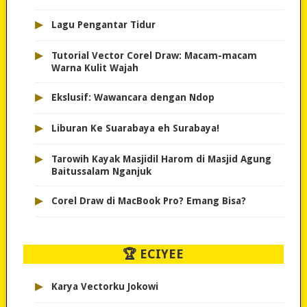
▸
Lagu Pengantar Tidur
▸
Tutorial Vector Corel Draw: Macam-macam
Warna Kulit Wajah
▸
Ekslusif: Wawancara dengan Ndop
▸
Liburan Ke Suarabaya eh Surabaya!
▸
Tarowih Kayak Masjidil Harom di Masjid Agung
Baitussalam Nganjuk
▸
Corel Draw di MacBook Pro? Emang Bisa?
🏆 ECIYEE
▸
Karya Vectorku Jokowi