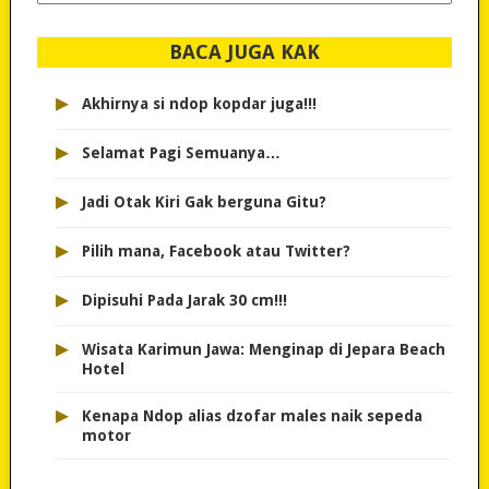
dipilih..
BACA JUGA KAK
▸
Akhirnya si ndop kopdar juga!!!
▸
Selamat Pagi Semuanya…
▸
Jadi Otak Kiri Gak berguna Gitu?
▸
Pilih mana, Facebook atau Twitter?
▸
Dipisuhi Pada Jarak 30 cm!!!
▸
Wisata Karimun Jawa: Menginap di Jepara Beach
Hotel
▸
Kenapa Ndop alias dzofar males naik sepeda
motor