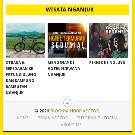
WISATA NGANJUK
REVIEW POLYGON
MURAH BANGET!
WISATA NGANJUK:
XTRADA 6:
MENGINAP DI
PIKNIK KE NGLUYU
SEPEDAHAN KE
HOTEL NIRWANA
PETUNG ULUNG
NGANJUK
DAN KAMPUNG
RAMBUTAN
NGANJUK
© 2026
BLOGNYA NDOP VECTOR
.
HOME
PESAN VECTOR
TUTORIAL-TUTORIAL
ABOUT ME