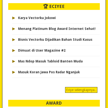
🏆 ECIYEE
▸
Karya Vectorku Jokowi
▸
Menang Platinum Blog Award Internet Sehat!
▸
Bisnis Vectorku Dijadikan Bahan Studi Kasus
▸
Dimuat di User Magazine #2
▸
Mas Ndop Masuk Tabloid Banten Muda
▸
Masuk Koran Jawa Pos Radar Nganjuk
Eciye selengkapnya..
AWARD