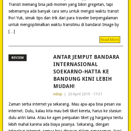
Transit memang bisa jadi momen yang bikin gregetan, tapi
sebenarnya ada banyak cara seru untuk mengisi waktu transit
lho! Yuk, simak tips dan trik dari para traveler berpengalaman
untuk mengoptimalkan waktu transitmu di bandara! Image by
[…]
Read More
ANTAR JEMPUT BANDARA
REVIEW
INTERNASIONAL
SOEKARNO-HATTA KE
BANDUNG KINI LEBIH
MUDAH!
ndop
|
20 April 2019 - 17:37
Zaman serba internet ya sekarang. Mau apa-apa bisa pesan via
internet. Dulu, kalau kita mau beli tiket kereta, harus ke stasiun
dulu antri lama. Atau ke agen penjualan tiket yg harganya tentu
lebih mahal karena ada biaya jasanya. Sekarang, dengan
teknologi internet, semua bisa dipesan dalam genggaman. Yup!