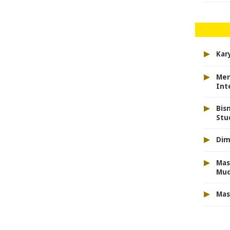
▸
Kar
▸
Men
Int
▸
Bis
Stu
▸
Dim
▸
Mas
Mu
▸
Mas