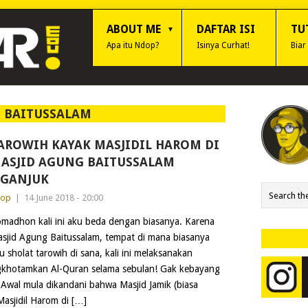
ABOUT ME
DAFTAR ISI
TU
Apa itu Ndop?
Isinya Curhat!
Biar
:
BAITUSSALAM
AROWIH KAYAK MASJIDIL HAROM DI
ASJID AGUNG BAITUSSALAM
GANJUK
dop
|
14 June 2018 - 20:00
madhon kali ini aku beda dengan biasanya. Karena
sjid Agung Baitussalam, tempat di mana biasanya
u sholat tarowih di sana, kali ini melaksanakan
engkhotamkan Al-Quran selama sebulan! Gak kebayang
Awal mula dikandani bahwa Masjid Jamik (biasa
Masjidil Harom di […]