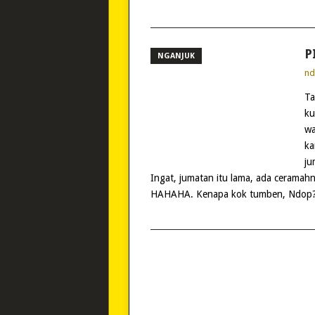
P
NGANJUK
n
Ta
ku
wa
ka
ju
Ingat, jumatan itu lama, ada ceramahn
HAHAHA. Kenapa kok tumben, Ndop?