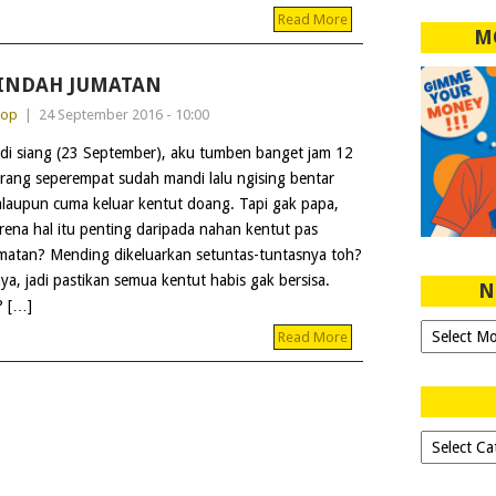
Read More
M
INDAH JUMATAN
dop
|
24 September 2016 - 10:00
di siang (23 September), aku tumben banget jam 12
rang seperempat sudah mandi lalu ngising bentar
laupun cuma keluar kentut doang. Tapi gak papa,
rena hal itu penting daripada nahan kentut pas
matan? Mending dikeluarkan setuntas-tuntasnya toh?
ya, jadi pastikan semua kentut habis gak bersisa.
N
 […]
Ngeblog
Read More
Sejak
2007!
Dipilih-
dipilih..