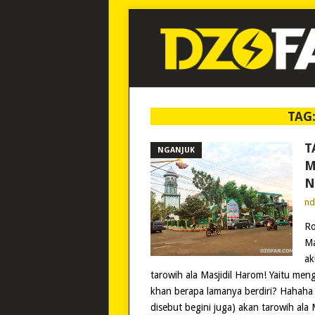
TAG
T
NGANJUK
M
N
n
Ro
Ma
ak
tarowih ala Masjidil Harom! Yaitu m
khan berapa lamanya berdiri? Hahaha 
disebut begini juga) akan tarowih ala 