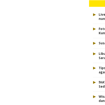
▸
Liv
nun
▸
Fot
Kun
▸
Sus
▸
Lib
Sar
▸
Tip
aga
▸
❗HA
Sed
▸
Wis
dan