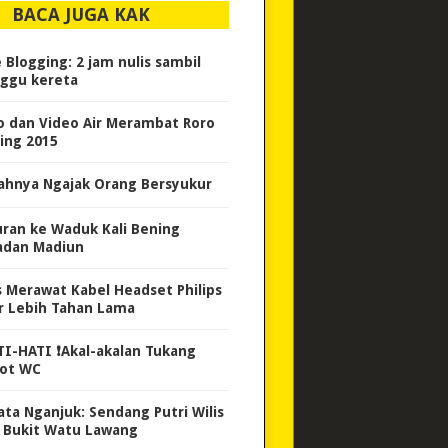
BACA JUGA KAK
e Blogging: 2 jam nulis sambil
ggu kereta
o dan Video Air Merambat Roro
ing 2015
ahnya Ngajak Orang Bersyukur
uran ke Waduk Kali Bening
adan Madiun
s Merawat Kabel Headset Philips
r Lebih Tahan Lama
TI-HATI ❗Akal-akalan Tukang
ot WC
ata Nganjuk: Sendang Putri Wilis
 Bukit Watu Lawang