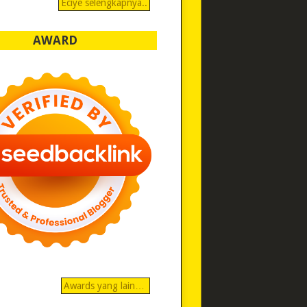
Eciye selengkapnya..
AWARD
Awards yang lain…