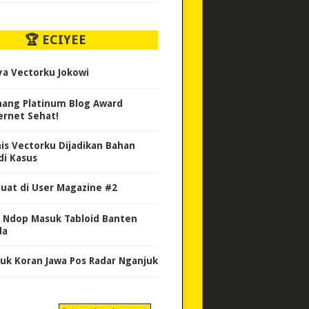
🏆 ECIYEE
ya Vectorku Jokowi
ang Platinum Blog Award
ernet Sehat!
nis Vectorku Dijadikan Bahan
di Kasus
uat di User Magazine #2
 Ndop Masuk Tabloid Banten
da
uk Koran Jawa Pos Radar Nganjuk