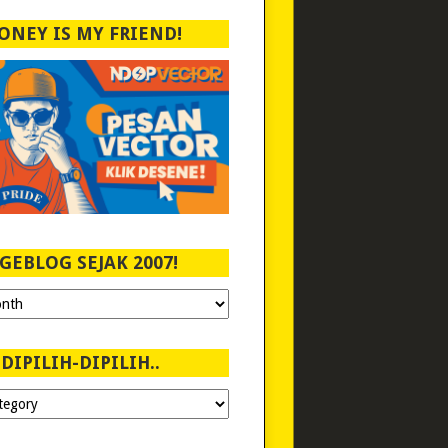
ONEY IS MY FRIEND!
GEBLOG SEJAK 2007!
DIPILIH-DIPILIH..