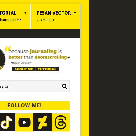
TORIAL
PESAN VECTOR
 kamu pinter!
Golek duik!
FOLLOW ME!