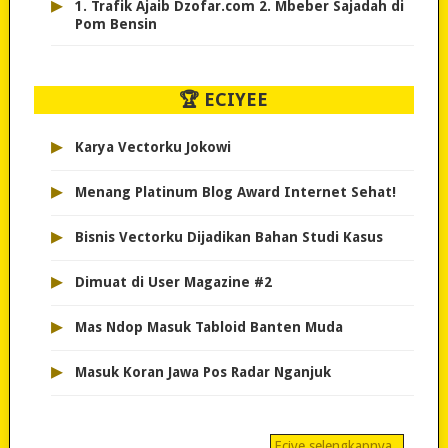
▸
1. Trafik Ajaib Dzofar.com 2. Mbeber Sajadah di
Pom Bensin
🏆 ECIYEE
▸
Karya Vectorku Jokowi
▸
Menang Platinum Blog Award Internet Sehat!
▸
Bisnis Vectorku Dijadikan Bahan Studi Kasus
▸
Dimuat di User Magazine #2
▸
Mas Ndop Masuk Tabloid Banten Muda
▸
Masuk Koran Jawa Pos Radar Nganjuk
Eciye selengkapnya..