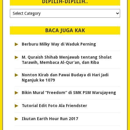
DIPILIH-DIPILIH..
Dipilih-
dipilih..
BACA JUGA KAK
▸
Berburu Milky Way di Waduk Perning
▸
M. Quraish Shihab Menjawab tentang Sholat
Tarawih, Membaca Al-Qur’an, dan Riba
▸
Nonton Kirab dan Pawai Budaya di Hari Jadi
Nganjuk ke 1079
▸
Bikin Mural “Freedom” di SMK PSM Warujayeng
▸
Tutorial Edit Foto Ala Friendster
▸
Ikutan Earth Hour Run 2017