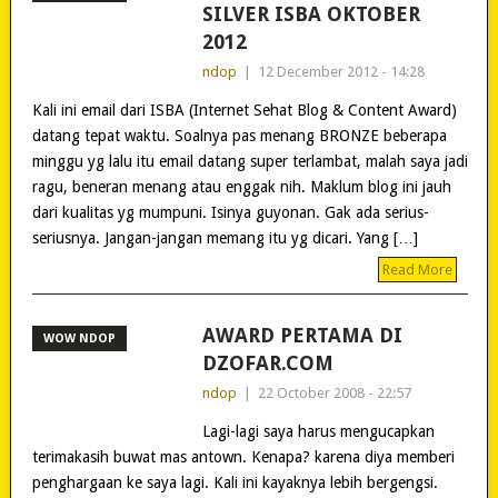
SILVER ISBA OKTOBER
2012
ndop
|
12 December 2012 - 14:28
Kali ini email dari ISBA (Internet Sehat Blog & Content Award)
datang tepat waktu. Soalnya pas menang BRONZE beberapa
minggu yg lalu itu email datang super terlambat, malah saya jadi
ragu, beneran menang atau enggak nih. Maklum blog ini jauh
dari kualitas yg mumpuni. Isinya guyonan. Gak ada serius-
seriusnya. Jangan-jangan memang itu yg dicari. Yang […]
Read More
AWARD PERTAMA DI
WOW NDOP
DZOFAR.COM
ndop
|
22 October 2008 - 22:57
Lagi-lagi saya harus mengucapkan
terimakasih buwat mas antown. Kenapa? karena diya memberi
penghargaan ke saya lagi. Kali ini kayaknya lebih bergengsi.