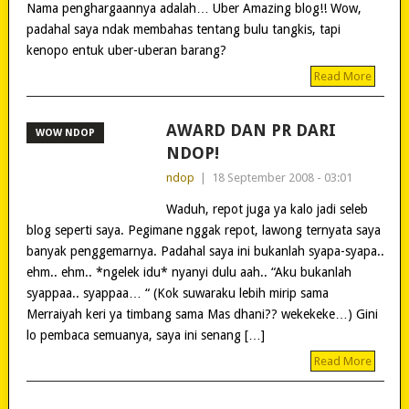
Nama penghargaannya adalah… Uber Amazing blog!! Wow,
padahal saya ndak membahas tentang bulu tangkis, tapi
kenopo entuk uber-uberan barang?
Read More
AWARD DAN PR DARI
WOW NDOP
NDOP!
ndop
|
18 September 2008 - 03:01
Waduh, repot juga ya kalo jadi seleb
blog seperti saya. Pegimane nggak repot, lawong ternyata saya
banyak penggemarnya. Padahal saya ini bukanlah syapa-syapa..
ehm.. ehm.. *ngelek idu* nyanyi dulu aah.. “Aku bukanlah
syappaa.. syappaa… “ (Kok suwaraku lebih mirip sama
Merraiyah keri ya timbang sama Mas dhani?? wekekeke…) Gini
lo pembaca semuanya, saya ini senang […]
Read More