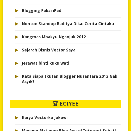
▸
Blogging Pakai iPad
▸
Nonton Standup Raditya Dika: Cerita Cintaku
▸
Kangmas Mbakyu Nganjuk 2012
▸
Sejarah Bisnis Vector Saya
▸
Jerawat binti kukulwati
▸
Kata Siapa Ikutan Blogger Nusantara 2013 Gak
Asyik?
🏆 ECIYEE
▸
Karya Vectorku Jokowi
▸
Menang Platinum Blog Award Internet Sehat!