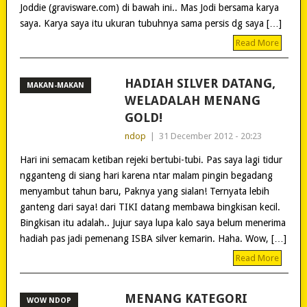
Joddie (gravisware.com) di bawah ini.. Mas Jodi bersama karya
saya. Karya saya itu ukuran tubuhnya sama persis dg saya […]
Read More
HADIAH SILVER DATANG,
MAKAN-MAKAN
WELADALAH MENANG
GOLD!
ndop
|
31 December 2012 - 20:23
Hari ini semacam ketiban rejeki bertubi-tubi. Pas saya lagi tidur
ngganteng di siang hari karena ntar malam pingin begadang
menyambut tahun baru, Paknya yang sialan! Ternyata lebih
ganteng dari saya! dari TIKI datang membawa bingkisan kecil.
Bingkisan itu adalah.. Jujur saya lupa kalo saya belum menerima
hadiah pas jadi pemenang ISBA silver kemarin. Haha. Wow, […]
Read More
MENANG KATEGORI
WOW NDOP