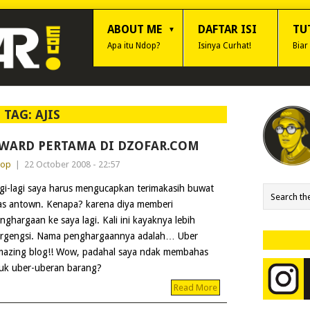
ABOUT ME
DAFTAR ISI
TU
Apa itu Ndop?
Isinya Curhat!
Biar
TAG:
AJIS
WARD PERTAMA DI DZOFAR.COM
dop
|
22 October 2008 - 22:57
gi-lagi saya harus mengucapkan terimakasih buwat
s antown. Kenapa? karena diya memberi
nghargaan ke saya lagi. Kali ini kayaknya lebih
rgengsi. Nama penghargaannya adalah… Uber
azing blog!! Wow, padahal saya ndak membahas
tuk uber-uberan barang?
Read More