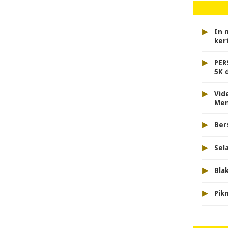
▸
In 
ker
▸
PER
5K 
▸
Vid
Men
▸
Ber
▸
Sel
▸
Bla
▸
Pik