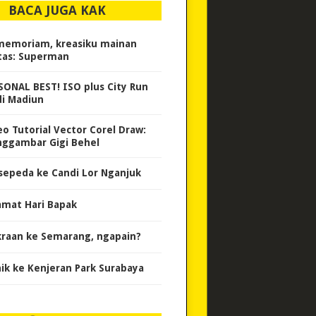
BACA JUGA KAK
memoriam, kreasiku mainan
tas: Superman
SONAL BEST! ISO plus City Run
di Madiun
eo Tutorial Vector Corel Draw:
ggambar Gigi Behel
sepeda ke Candi Lor Nganjuk
amat Hari Bapak
kraan ke Semarang, ngapain?
nik ke Kenjeran Park Surabaya