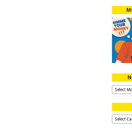
M
N
Ngeblog
Sejak
2007!
Dipilih-
dipilih..