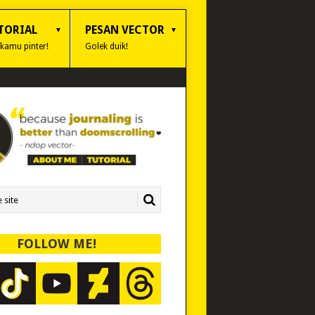
TORIAL
PESAN VECTOR
 kamu pinter!
Golek duik!
FOLLOW ME!