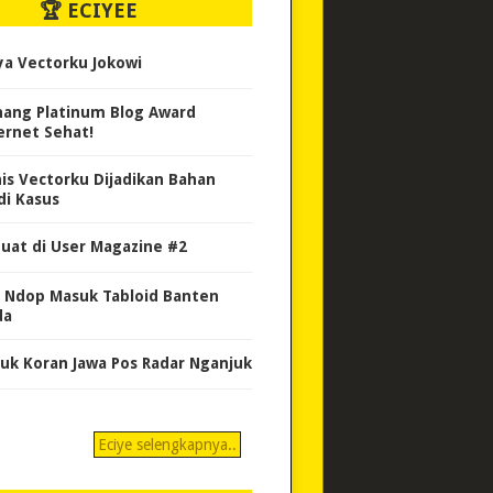
🏆 ECIYEE
ya Vectorku Jokowi
ang Platinum Blog Award
ernet Sehat!
nis Vectorku Dijadikan Bahan
di Kasus
uat di User Magazine #2
 Ndop Masuk Tabloid Banten
da
uk Koran Jawa Pos Radar Nganjuk
Eciye selengkapnya..