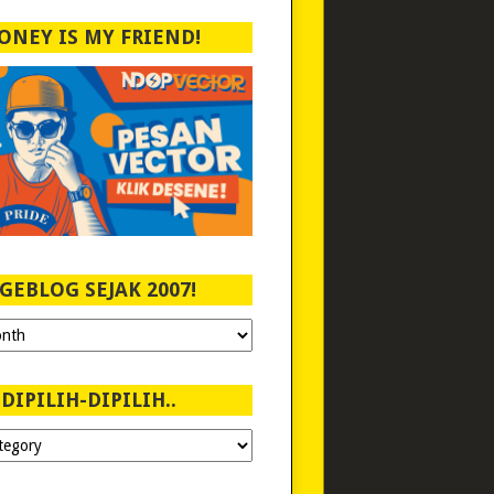
ONEY IS MY FRIEND!
GEBLOG SEJAK 2007!
DIPILIH-DIPILIH..