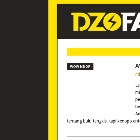
A
WOW NDOP
n
La
ma
pe
be
Am
tentang bulu tangkis, tapi kenopo en