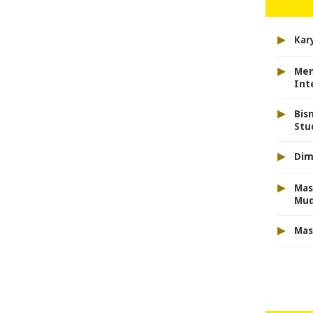
▸
Kar
▸
Men
Int
▸
Bis
Stu
▸
Dim
▸
Mas
Mu
▸
Mas