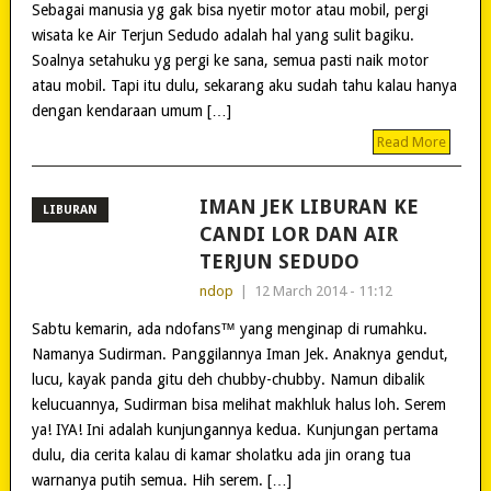
Sebagai manusia yg gak bisa nyetir motor atau mobil, pergi
wisata ke Air Terjun Sedudo adalah hal yang sulit bagiku.
Soalnya setahuku yg pergi ke sana, semua pasti naik motor
atau mobil. Tapi itu dulu, sekarang aku sudah tahu kalau hanya
dengan kendaraan umum […]
Read More
IMAN JEK LIBURAN KE
LIBURAN
CANDI LOR DAN AIR
TERJUN SEDUDO
ndop
|
12 March 2014 - 11:12
Sabtu kemarin, ada ndofans™ yang menginap di rumahku.
Namanya Sudirman. Panggilannya Iman Jek. Anaknya gendut,
lucu, kayak panda gitu deh chubby-chubby. Namun dibalik
kelucuannya, Sudirman bisa melihat makhluk halus loh. Serem
ya! IYA! Ini adalah kunjungannya kedua. Kunjungan pertama
dulu, dia cerita kalau di kamar sholatku ada jin orang tua
warnanya putih semua. Hih serem. […]