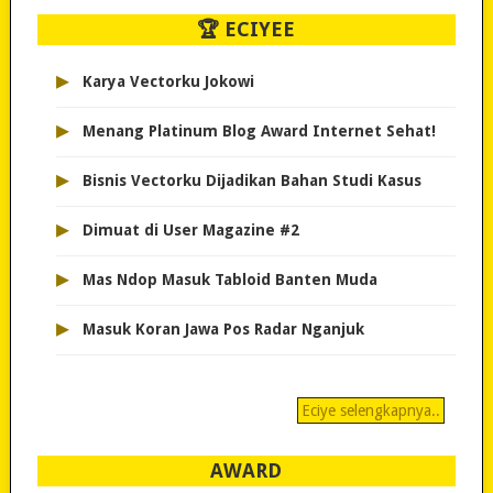
🏆 ECIYEE
▸
Karya Vectorku Jokowi
▸
Menang Platinum Blog Award Internet Sehat!
▸
Bisnis Vectorku Dijadikan Bahan Studi Kasus
▸
Dimuat di User Magazine #2
▸
Mas Ndop Masuk Tabloid Banten Muda
▸
Masuk Koran Jawa Pos Radar Nganjuk
Eciye selengkapnya..
AWARD