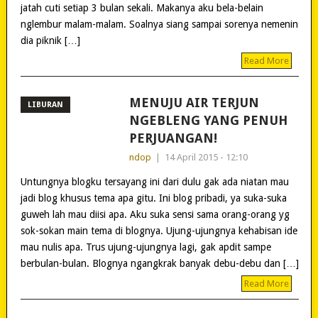
jatah cuti setiap 3 bulan sekali. Makanya aku bela-belain
nglembur malam-malam. Soalnya siang sampai sorenya nemenin
dia piknik […]
Read More
MENUJU AIR TERJUN
LIBURAN
NGEBLENG YANG PENUH
PERJUANGAN!
ndop
|
14 April 2015 - 12:10
Untungnya blogku tersayang ini dari dulu gak ada niatan mau
jadi blog khusus tema apa gitu. Ini blog pribadi, ya suka-suka
guweh lah mau diisi apa. Aku suka sensi sama orang-orang yg
sok-sokan main tema di blognya. Ujung-ujungnya kehabisan ide
mau nulis apa. Trus ujung-ujungnya lagi, gak apdit sampe
berbulan-bulan. Blognya ngangkrak banyak debu-debu dan […]
Read More