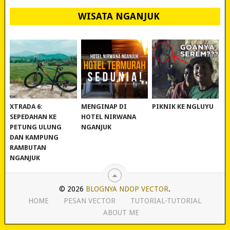
WISATA NGANJUK
REVIEW POLYGON
MURAH BANGET!
WISATA NGANJUK:
XTRADA 6:
MENGINAP DI
PIKNIK KE NGLUYU
SEPEDAHAN KE
HOTEL NIRWANA
PETUNG ULUNG
NGANJUK
DAN KAMPUNG
RAMBUTAN
NGANJUK
© 2026
BLOGNYA NDOP VECTOR
.
HOME
PESAN VECTOR
TUTORIAL-TUTORIAL
ABOUT ME