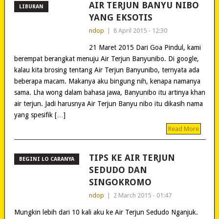
AIR TERJUN BANYU NIBO
LIBURAN
YANG EKSOTIS
ndop
|
8 April 2015 - 12:30
21 Maret 2015 Dari Goa Pindul, kami
berempat berangkat menuju Air Terjun Banyunibo. Di google,
kalau kita brosing tentang Air Terjun Banyunibo, ternyata ada
beberapa macam. Makanya aku bingung nih, kenapa namanya
sama. Lha wong dalam bahasa jawa, Banyunibo itu artinya khan
air terjun. Jadi harusnya Air Terjun Banyu nibo itu dikasih nama
yang spesifik […]
Read More
TIPS KE AIR TERJUN
BEGINI LO CARANYA
SEDUDO DAN
SINGOKROMO
ndop
|
2 March 2015 - 01:47
Mungkin lebih dari 10 kali aku ke Air Terjun Sedudo Nganjuk.