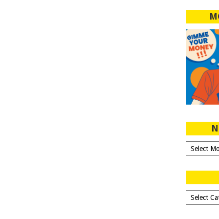
M
N
Ngeblog
Sejak
2007!
Dipilih-
dipilih..