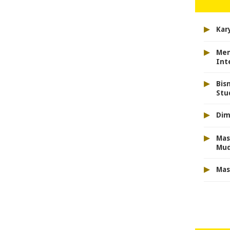
▸
Kar
▸
Men
Int
▸
Bis
Stu
▸
Dim
▸
Mas
Mu
▸
Mas