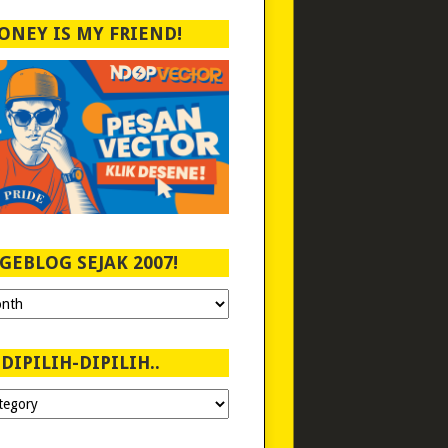
ONEY IS MY FRIEND!
GEBLOG SEJAK 2007!
DIPILIH-DIPILIH..