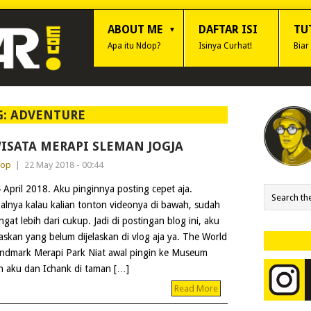
ABOUT ME
DAFTAR ISI
TU
Apa itu Ndop?
Isinya Curhat!
Biar
G:
ADVENTURE
ISATA MERAPI SLEMAN JOGJA
dop
|
22 May 2018 - 00:44
 April 2018. Aku pinginnya posting cepet aja.
alnya kalau kalian tonton videonya di bawah, sudah
ngat lebih dari cukup. Jadi di postingan blog ini, aku
laskan yang belum dijelaskan di vlog aja ya. The World
ndmark Merapi Park Niat awal pingin ke Museum
n aku dan Ichank di taman […]
Read More