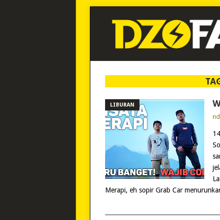
TA
W
LIBURAN
n
14
So
sa
je
La
Merapi, eh sopir Grab Car menurunka