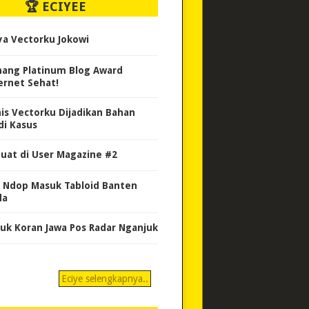
🏆 ECIYEE
ya Vectorku Jokowi
ang Platinum Blog Award
ernet Sehat!
nis Vectorku Dijadikan Bahan
di Kasus
uat di User Magazine #2
 Ndop Masuk Tabloid Banten
da
uk Koran Jawa Pos Radar Nganjuk
Eciye selengkapnya..