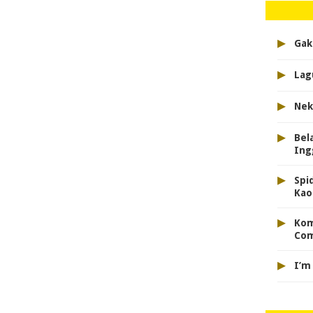
▸
Gak
▸
Lag
▸
Nek
▸
Bel
Ing
▸
Spi
Kao
▸
Kom
Com
▸
I’m