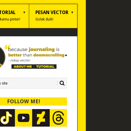
TORIAL
PESAN VECTOR
 kamu pinter!
Golek duik!
FOLLOW ME!