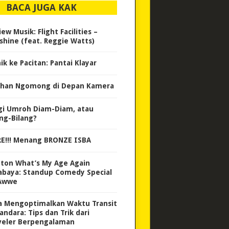
BACA JUGA KAK
ew Musik: Flight Facilities –
shine (feat. Reggie Watts)
ik ke Pacitan: Pantai Klayar
ihan Ngomong di Depan Kamera
gi Umroh Diam-Diam, atau
ang-Bilang?
E!!! Menang BRONZE ISBA
ton What’s My Age Again
abaya: Standup Comedy Special
Awwe
a Mengoptimalkan Waktu Transit
andara: Tips dan Trik dari
veler Berpengalaman