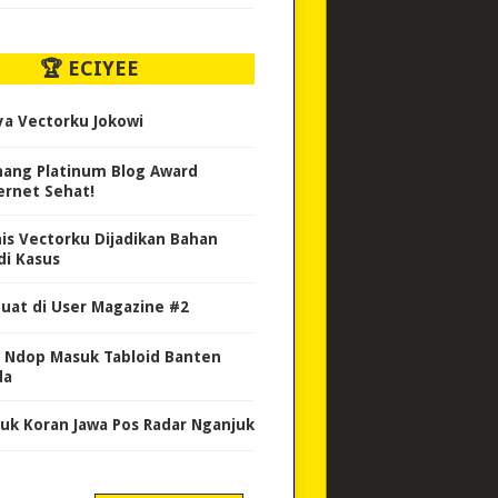
🏆 ECIYEE
ya Vectorku Jokowi
ang Platinum Blog Award
ernet Sehat!
nis Vectorku Dijadikan Bahan
di Kasus
uat di User Magazine #2
 Ndop Masuk Tabloid Banten
da
uk Koran Jawa Pos Radar Nganjuk