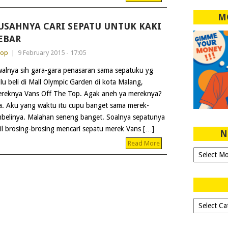
M
USAHNYA CARI SEPATU UNTUK KAKI
EBAR
dop
|
9 February 2015 - 17:05
alnya sih gara-gara penasaran sama sepatuku yg
lu beli di Mall Olympic Garden di kota Malang,
reknya Vans Off The Top. Agak aneh ya mereknya?
a. Aku yang waktu itu cupu banget sama merek-
mbelinya. Malahan seneng banget. Soalnya sepatunya
il brosing-brosing mencari sepatu merek Vans […]
N
Read More
Ngeblog
Sejak
2007!
Dipilih-
dipilih..