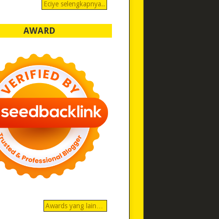
Eciye selengkapnya..
AWARD
Awards yang lain…