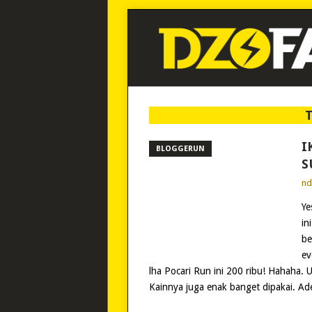
I
BLOGGERUN
S
n
Ye
in
be
ev
lha Pocari Run ini 200 ribu! Hahaha. 
Kainnya juga enak banget dipakai. Ad