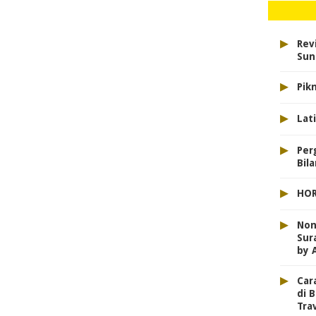
▸
Revi
Sun
▸
Pikn
▸
Lat
▸
Per
Bil
▸
HOR
▸
Non
Sur
by 
▸
Car
di B
Tra