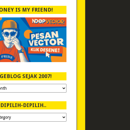
ONEY IS MY FRIEND!
GEBLOG SEJAK 2007!
DIPILIH-DIPILIH..