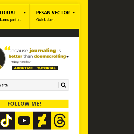
TORIAL
PESAN VECTOR
 kamu pinter!
Golek duik!
FOLLOW ME!