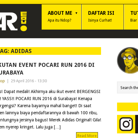
ABOUT ME
DAFTAR ISI
TU
Apa itu Ndop?
Isinya Curhat!
Biar
TAG:
ADIDAS
KUTAN EVENT POCARI RUN 2016 DI
URABAYA
dop
|
29 April 2016 - 13:30
s! Dapat medali! Akhirnya aku ikut event BERGENGSI
i! YASS!! POCARI RUN 2016 di Surabaya! Kenapa
rgengsi? Karena bayarnya mahal banget! Di saat
en lainnya biaya pendaftarannya di bawah 100 ribu,
Untungnya jersinya bagus! Merek Adidas Original! Gila!
em nyerep kringet. Lalu juga […]
Read More