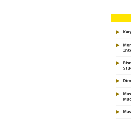
▸
Kar
▸
Men
Int
▸
Bis
Stu
▸
Dim
▸
Mas
Mu
▸
Mas