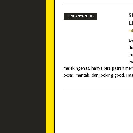
S
BENDANYA NDOP
L
n
Aw
du
me
Iy
merek ngehits, hanya bisa pasrah me
besar, mantab, dan looking good. Has