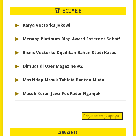
🏆 ECIYEE
▸
Karya Vectorku Jokowi
▸
Menang Platinum Blog Award Internet Sehat!
▸
Bisnis Vectorku Dijadikan Bahan Studi Kasus
▸
Dimuat di User Magazine #2
▸
Mas Ndop Masuk Tabloid Banten Muda
▸
Masuk Koran Jawa Pos Radar Nganjuk
Eciye selengkapnya..
AWARD