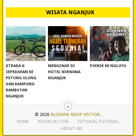
WISATA NGANJUK
REVIEW POLYGON
MURAH BANGET!
WISATA NGANJUK:
XTRADA 6:
MENGINAP DI
PIKNIK KE NGLUYU
SEPEDAHAN KE
HOTEL NIRWANA
PETUNG ULUNG
NGANJUK
DAN KAMPUNG
RAMBUTAN
NGANJUK
© 2026
BLOGNYA NDOP VECTOR
.
HOME
PESAN VECTOR
TUTORIAL-TUTORIAL
ABOUT ME