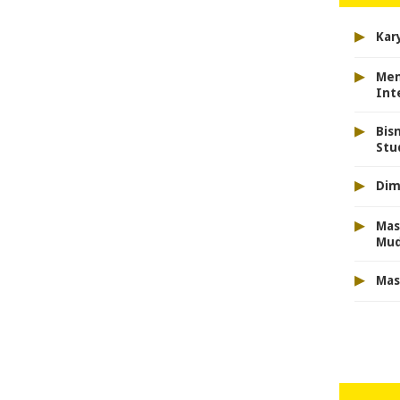
▸
Kar
▸
Men
Int
▸
Bis
Stu
▸
Dim
▸
Mas
Mu
▸
Mas