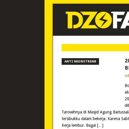
2
ANTI MAINSTREAM
B
n
Bo
al
20
di
Tarowihnya di Masjid Agung Baitussal
tersibukku dalam bekerja. Karena Sab
Kerja lembur. Bagai […]