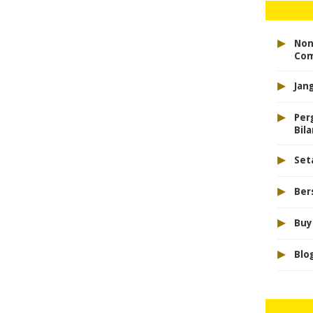
▸
Non
Com
▸
Jan
▸
Per
Bil
▸
Set
▸
Ber
▸
Buy
▸
Blo