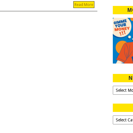
Read More
M
N
Ngeblog
Sejak
2007!
Dipilih-
dipilih..