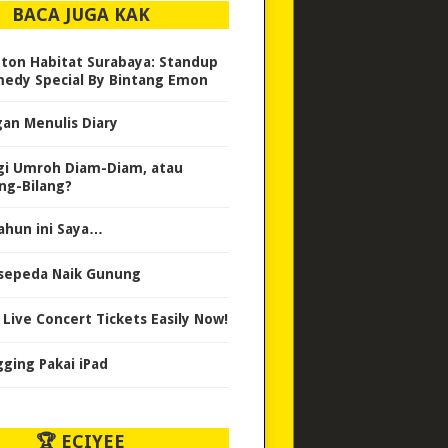
BACA JUGA KAK
ton Habitat Surabaya: Standup
edy Special By Bintang Emon
gan Menulis Diary
gi Umroh Diam-Diam, atau
ang-Bilang?
ahun ini Saya…
sepeda Naik Gunung
 Live Concert Tickets Easily Now!
gging Pakai iPad
🏆 ECIYEE