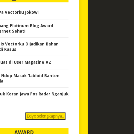
ya Vectorku Jokowi
ang Platinum Blog Award
ernet Sehat!
nis Vectorku Dijadikan Bahan
di Kasus
uat di User Magazine #2
 Ndop Masuk Tabloid Banten
da
uk Koran Jawa Pos Radar Nganjuk
Eciye selengkapnya..
AWARD