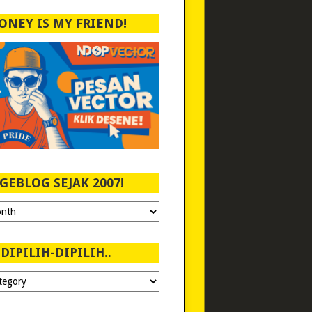
ONEY IS MY FRIEND!
GEBLOG SEJAK 2007!
DIPILIH-DIPILIH..