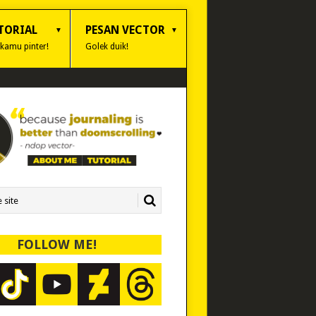
TORIAL
PESAN VECTOR
 kamu pinter!
Golek duik!
FOLLOW ME!