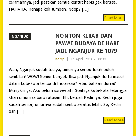
ceramahnya, jadi pastikan semua kentut habis gak bersisa.
HAHAHA. Kenapa kok tumben, Ndop? […]
Read More
NONTON KIRAB DAN
NGANJUK
PAWAI BUDAYA DI HARI
JADI NGANJUK KE 1079
ndop
|
14 April 2016 - 00:30
Wah, Nganjuk sudah tua ya, umurnya seribu tujuh puluh
sembilan! WOW! Senior banget. Bisa jadi Nganjuk itu termasuk
dalam kota-kota tertua di Indonesia? Atau bahkan dunia?
Mungkin ya. Aku belum survey sih. Soalnya kota-kota tetangga
khan umurnya baru ratusan. Eh, kecuali Kediri ya. Kediri juga
sudah senior, umurnya sudah seribu seratus lebih. So, Kediri
dan […]
Read More