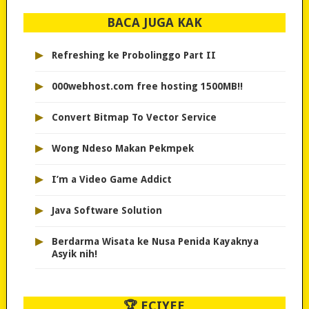
BACA JUGA KAK
▸
Refreshing ke Probolinggo Part II
▸
000webhost.com free hosting 1500MB!!
▸
Convert Bitmap To Vector Service
▸
Wong Ndeso Makan Pekmpek
▸
I’m a Video Game Addict
▸
Java Software Solution
▸
Berdarma Wisata ke Nusa Penida Kayaknya
Asyik nih!
🏆 ECIYEE