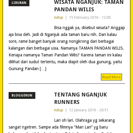
WISATA NGANJUK: TAMAN
LIBURAN
PANDAN WILIS
ndop
|
15 February 2016 - 12:00
Bisa nggak ya, disebut wisata? Anggap
aja bisa deh. Jadi di Nganjuk ada taman baru nih. Dan kalau
sore, rame banget banyak orang nongkrong dari berbagai
kalangan dan berbagai usia. Namanya TAMAN PANDAN WILIS.
Kenapa namanya Taman Pandan Wilis? Karena taman ini kalau
dilihat dari sudut tertentu, maka diapit oleh dua gunung, yaitu
Gunung Pandan […]
Read More
TENTANG NGANJUK
BLOGGERUN
RUNNERS
ndop
|
12 January 2016 - 20:51
Lari oh lari. Olahraga yg sekarang
sangat ngetren. Sampe ada filmnya “Mari Lari” yg baru