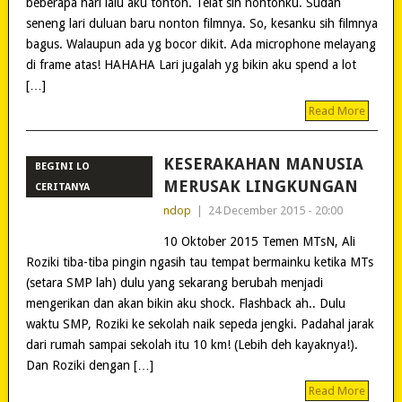
beberapa hari lalu aku tonton. Telat sih nontonku. Sudah
seneng lari duluan baru nonton filmnya. So, kesanku sih filmnya
bagus. Walaupun ada yg bocor dikit. Ada microphone melayang
di frame atas! HAHAHA Lari jugalah yg bikin aku spend a lot
[…]
Read More
KESERAKAHAN MANUSIA
BEGINI LO
MERUSAK LINGKUNGAN
CERITANYA
ndop
|
24 December 2015 - 20:00
10 Oktober 2015 Temen MTsN, Ali
Roziki tiba-tiba pingin ngasih tau tempat bermainku ketika MTs
(setara SMP lah) dulu yang sekarang berubah menjadi
mengerikan dan akan bikin aku shock. Flashback ah.. Dulu
waktu SMP, Roziki ke sekolah naik sepeda jengki. Padahal jarak
dari rumah sampai sekolah itu 10 km! (Lebih deh kayaknya!).
Dan Roziki dengan […]
Read More