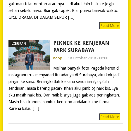
gak mau telat nonton acaranya. Jadi aku lebih baik ke Jogja
sehari sebelumnya. Biar gak capek. Biar punya banyak waktu.
Gitu. DRAMA DI DALAM SEPUR […]
Read More
PIKNIK KE KENJERAN
LIBURAN
PARK SURABAYA
ndop
|
18 October 2018 - 08:00
Melihat banyak foto Pagoda keren di
instagram trus menyadari itu adanya di Surabaya, aku kok jadi
pingin ke sana. Berangkatlah ke sana sendirian (yaiyalah
sendirian, masa bareng pacar? Khan aku jomblo) naik bis. Iya
aku masih naik bis. Dan naik bisnya juga gak ada peningkatan.
Masih bis ekonomi sumber kencono andalan kalbe farma.
Karena kalau […]
Read More