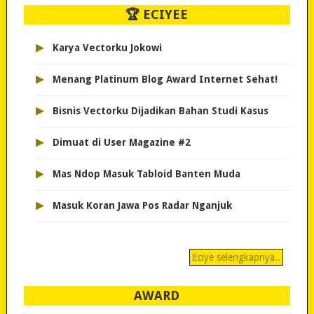
🏆 ECIYEE
▸
Karya Vectorku Jokowi
▸
Menang Platinum Blog Award Internet Sehat!
▸
Bisnis Vectorku Dijadikan Bahan Studi Kasus
▸
Dimuat di User Magazine #2
▸
Mas Ndop Masuk Tabloid Banten Muda
▸
Masuk Koran Jawa Pos Radar Nganjuk
Eciye selengkapnya..
AWARD