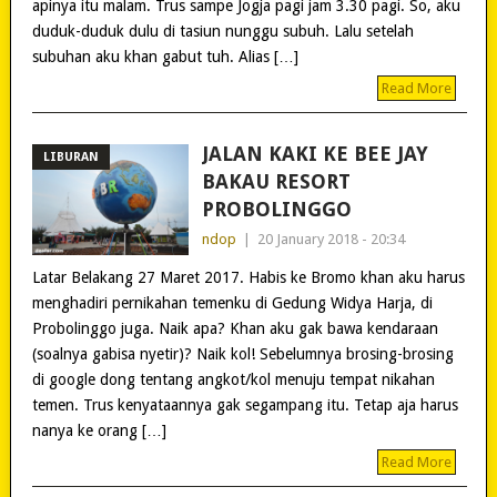
apinya itu malam. Trus sampe Jogja pagi jam 3.30 pagi. So, aku
duduk-duduk dulu di tasiun nunggu subuh. Lalu setelah
subuhan aku khan gabut tuh. Alias […]
Read More
JALAN KAKI KE BEE JAY
LIBURAN
BAKAU RESORT
PROBOLINGGO
ndop
|
20 January 2018 - 20:34
Latar Belakang 27 Maret 2017. Habis ke Bromo khan aku harus
menghadiri pernikahan temenku di Gedung Widya Harja, di
Probolinggo juga. Naik apa? Khan aku gak bawa kendaraan
(soalnya gabisa nyetir)? Naik kol! Sebelumnya brosing-brosing
di google dong tentang angkot/kol menuju tempat nikahan
temen. Trus kenyataannya gak segampang itu. Tetap aja harus
nanya ke orang […]
Read More