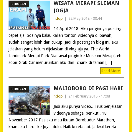
WISATA MERAPI SLEMAN
LIBURAN
JOGJA
ndop
|
22 May 2018 - 00:44
14 April 2018. Aku pinginnya posting
cepet aja. Soalnya kalau kalian tonton videonya di bawah,
sudah sangat lebih dari cukup. Jadi di postingan blog ini, aku
jelaskan yang belum dijelaskan di vlog aja ya. The World
Landmark Merapi Park Niat awal pingin ke Museum Merapi, eh
sopir Grab Car menurunkan aku dan Ichank di taman […]
Read More
MALIOBORO DI PAGI HARI
LIBURAN
ndop
|
24 February 2018 - 17:08
Jadi aku punya video.. Trus penjelasan
videonya sebagai berikut.. 18
November 2017 Pas aku mau ikutan Borobudur Marathon,
khan aku harus ke Jogja dulu. Naik kereta api. Jadwal kereta