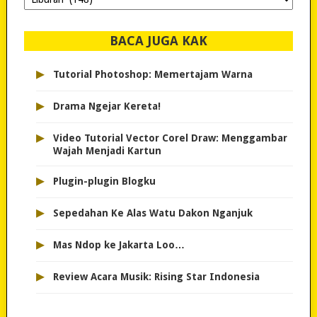
dipilih..
BACA JUGA KAK
▸
Tutorial Photoshop: Memertajam Warna
▸
Drama Ngejar Kereta!
▸
Video Tutorial Vector Corel Draw: Menggambar
Wajah Menjadi Kartun
▸
Plugin-plugin Blogku
▸
Sepedahan Ke Alas Watu Dakon Nganjuk
▸
Mas Ndop ke Jakarta Loo…
▸
Review Acara Musik: Rising Star Indonesia