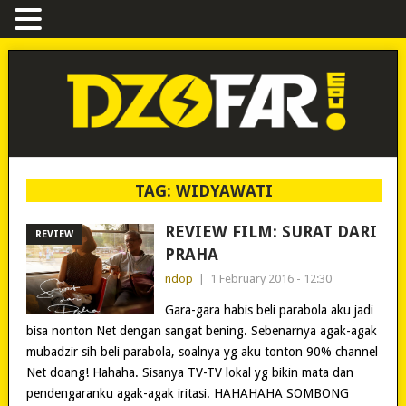
TAG:
WIDYAWATI
REVIEW FILM: SURAT DARI
REVIEW
PRAHA
ndop
|
1 February 2016 - 12:30
Gara-gara habis beli parabola aku jadi
bisa nonton Net dengan sangat bening. Sebenarnya agak-agak
mubadzir sih beli parabola, soalnya yg aku tonton 90% channel
Net doang! Hahaha. Sisanya TV-TV lokal yg bikin mata dan
pendengaranku agak-agak iritasi. HAHAHAHA SOMBONG