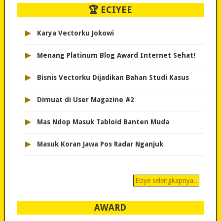
🏆 ECIYEE
▸
Karya Vectorku Jokowi
▸
Menang Platinum Blog Award Internet Sehat!
▸
Bisnis Vectorku Dijadikan Bahan Studi Kasus
▸
Dimuat di User Magazine #2
▸
Mas Ndop Masuk Tabloid Banten Muda
▸
Masuk Koran Jawa Pos Radar Nganjuk
Eciye selengkapnya..
AWARD