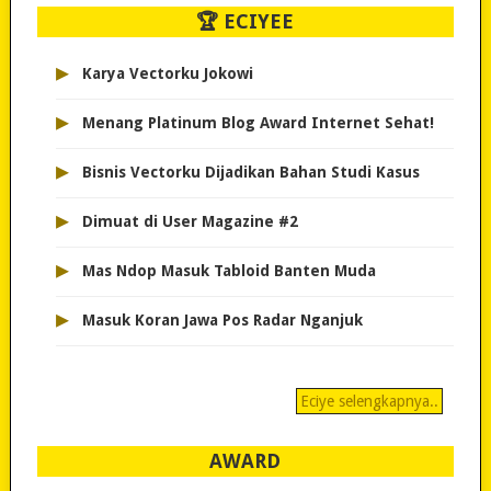
🏆 ECIYEE
▸
Karya Vectorku Jokowi
▸
Menang Platinum Blog Award Internet Sehat!
▸
Bisnis Vectorku Dijadikan Bahan Studi Kasus
▸
Dimuat di User Magazine #2
▸
Mas Ndop Masuk Tabloid Banten Muda
▸
Masuk Koran Jawa Pos Radar Nganjuk
Eciye selengkapnya..
AWARD