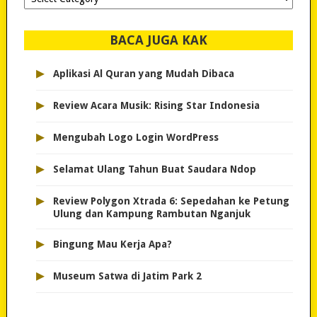
dipilih..
BACA JUGA KAK
▸
Aplikasi Al Quran yang Mudah Dibaca
▸
Review Acara Musik: Rising Star Indonesia
▸
Mengubah Logo Login WordPress
▸
Selamat Ulang Tahun Buat Saudara Ndop
▸
Review Polygon Xtrada 6: Sepedahan ke Petung
Ulung dan Kampung Rambutan Nganjuk
▸
Bingung Mau Kerja Apa?
▸
Museum Satwa di Jatim Park 2