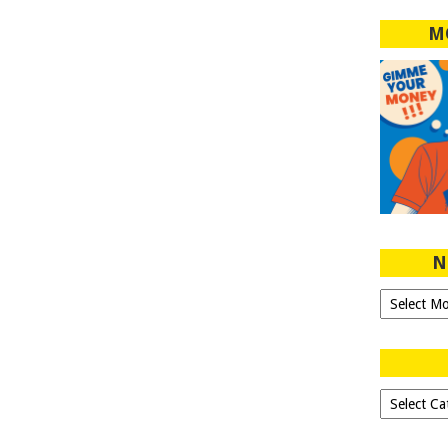
M
N
Ngeblog
Sejak
2007!
Dipilih-
dipilih..