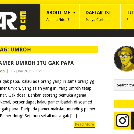
ABOUT ME
DAFTAR ISI
TU
Apa itu Ndop?
Isinya Curhat!
Biar
TAG:
UMROH
AMER UMROH ITU GAK PAPA
dop
|
18 June 2025 - 16:11
a gak papa. Kalau ada orang yang iri sama orang yg
mer umroh, yang salah yang iri. Yang umroh tetap
nar. Gak dosa. Bahkan seorang pemuka agama
rkenal, berpendapat kalau pamer ibadah di sosmed
u gak papa. Daripada pamer maksiat, mending pamer
 Pamer dong! Setahun sekali masa gak […]
Read More