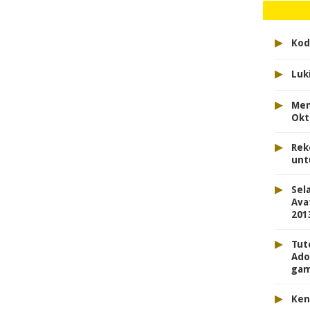
▸
Kod
▸
Luk
▸
Men
Okt
▸
Rek
unt
▸
Sel
Ava
201
▸
Tut
Ado
gam
▸
Ken