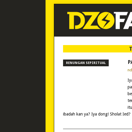
P
RENUNGAN SEPIRITUAL
n
Iy
pa
be
te
it
ibadah kan ya? Iya dong! Sholat Ied?