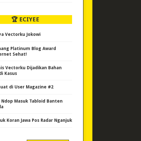
🏆 ECIYEE
ya Vectorku Jokowi
ang Platinum Blog Award
ernet Sehat!
nis Vectorku Dijadikan Bahan
di Kasus
uat di User Magazine #2
 Ndop Masuk Tabloid Banten
da
uk Koran Jawa Pos Radar Nganjuk