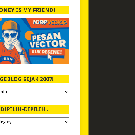
ONEY IS MY FRIEND!
GEBLOG SEJAK 2007!
DIPILIH-DIPILIH..