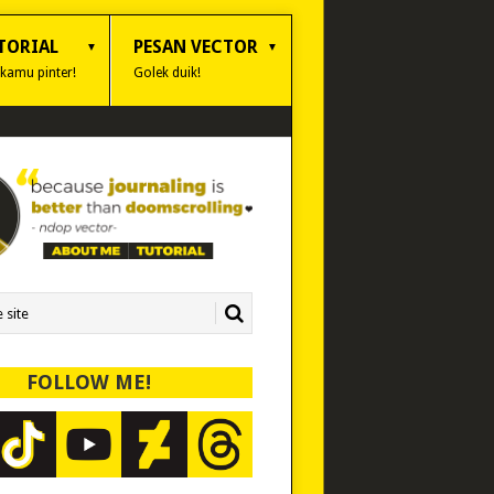
TORIAL
PESAN VECTOR
 kamu pinter!
Golek duik!
FOLLOW ME!