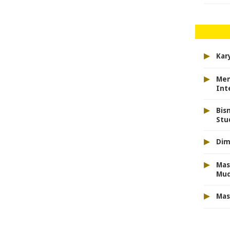
▸
Kar
▸
Men
Int
▸
Bis
Stu
▸
Dim
▸
Mas
Mu
▸
Mas