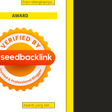
Eciye selengkapnya..
AWARD
Awards yang lain…