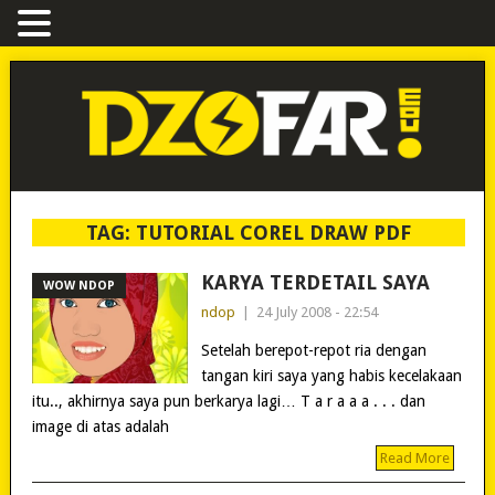
TAG:
TUTORIAL COREL DRAW PDF
KARYA TERDETAIL SAYA
WOW NDOP
ndop
|
24 July 2008 - 22:54
Setelah berepot-repot ria dengan
tangan kiri saya yang habis kecelakaan
itu.., akhirnya saya pun berkarya lagi… T a r a a a . . . dan
image di atas adalah
Read More