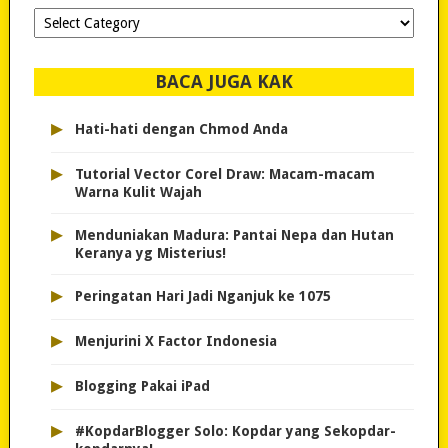
Dipilih-
dipilih..
BACA JUGA KAK
▸
Hati-hati dengan Chmod Anda
▸
Tutorial Vector Corel Draw: Macam-macam
Warna Kulit Wajah
▸
Menduniakan Madura: Pantai Nepa dan Hutan
Keranya yg Misterius!
▸
Peringatan Hari Jadi Nganjuk ke 1075
▸
Menjurini X Factor Indonesia
▸
Blogging Pakai iPad
▸
#KopdarBlogger Solo: Kopdar yang Sekopdar-