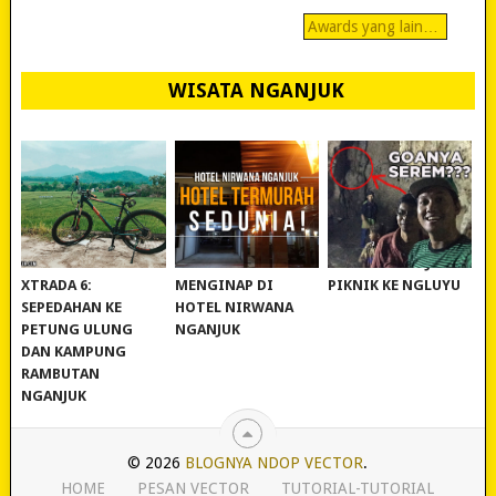
Awards yang lain…
WISATA NGANJUK
REVIEW POLYGON
MURAH BANGET!
WISATA NGANJUK:
XTRADA 6:
MENGINAP DI
PIKNIK KE NGLUYU
SEPEDAHAN KE
HOTEL NIRWANA
PETUNG ULUNG
NGANJUK
DAN KAMPUNG
RAMBUTAN
NGANJUK
© 2026
BLOGNYA NDOP VECTOR
.
HOME
PESAN VECTOR
TUTORIAL-TUTORIAL